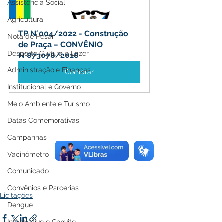
Assistência Social
Agricultura
TP N°004/2022 - Construção 
Nota de Pesar
de Praça – CONVÊNIO 
Desporto Cultura e Lazer
N°873078/2018
Administração e Finanças
Comprar
Institucional e Governo
Meio Ambiente e Turismo
Datas Comemorativas
Campanhas
Vacinômetro
Comunicado
Convênios e Parcerias
Licitações
Dengue
Informativo e Convite