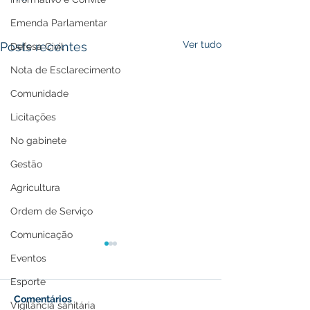
Emenda Parlamentar
Ver tudo
Posts recentes
Defesa Civil
Nota de Esclarecimento
Comunidade
Licitações
No gabinete
Gestão
Agricultura
Ordem de Serviço
Comunicação
Eventos
Esporte
Comentários
Vigilância sanitária