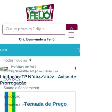
Olá, Bem-vindo a Feijó!
Post
Todas notícias
Prefeitura de Feijó
Todas notícias
14 de mar. de 2023
0 min de leitura
Licitação: TP N°004/2022 - Aviso de
COVID-19
Prorrogação
Saúde e Saneamento
Educação
Infraestrutura e Obras