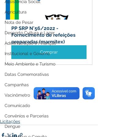
Assistência Social
Agricultura
Nota de Pesar
PP SRP N°56/2022 - 
Desporto Cultura e Lazer
Fornecimento de refeições 
preparadas (marmitex)
Administração e Finanças
Comprar
Institucional e Governo
Meio Ambiente e Turismo
Datas Comemorativas
Campanhas
Vacinômetro
Comunicado
Convênios e Parcerias
Licitações
Dengue
Informativo e Convite