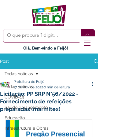
Olá, Bem-vindo a Feijó!
Post
Todas notícias
Prefeitura de Feijó
Todas notícias
17 de nov. de 2022
0 min de leitura
Licitação: PP SRP N°56/2022 -
COVID-19
Fornecimento de refeições
Saúde e Saneamento
preparadas (marmitex)
Educação
Infraestrutura e Obras