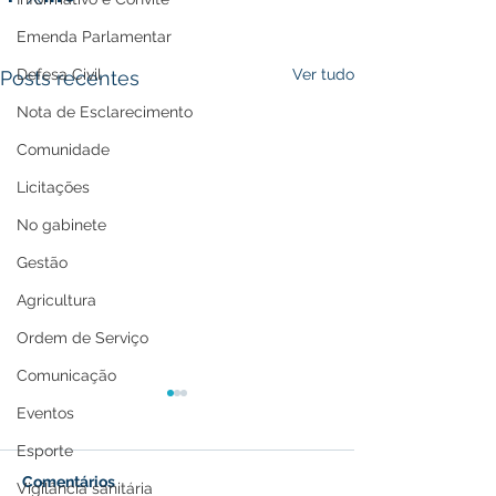
Emenda Parlamentar
Defesa Civil
Ver tudo
Posts recentes
Nota de Esclarecimento
Comunidade
Licitações
No gabinete
Gestão
Agricultura
Ordem de Serviço
Comunicação
Eventos
Esporte
Comentários
Vigilância sanitária