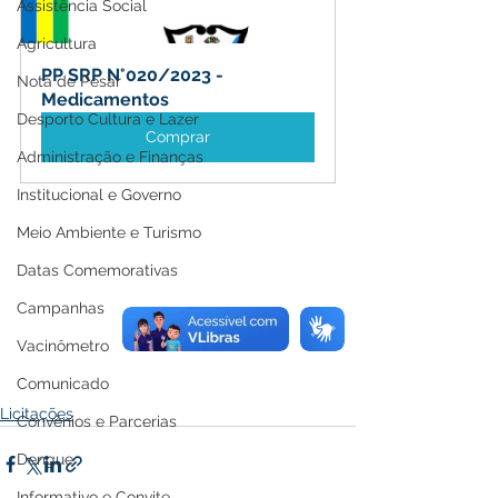
Assistência Social
Agricultura
PP SRP N°020/2023 - 
Nota de Pesar
Medicamentos
Desporto Cultura e Lazer
Comprar
Administração e Finanças
Institucional e Governo
Meio Ambiente e Turismo
Datas Comemorativas
Campanhas
Vacinômetro
Comunicado
Licitações
Convênios e Parcerias
Dengue
Informativo e Convite