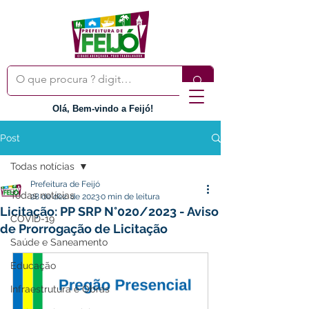
Olá, Bem-vindo a Feijó!
Post
Todas notícias
Prefeitura de Feijó
Todas notícias
28 de dez. de 2023
0 min de leitura
Licitação: PP SRP N°020/2023 - Aviso
COVID-19
de Prorrogação de Licitação
Saúde e Saneamento
Educação
Infraestrutura e Obras