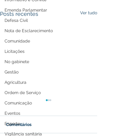
Emenda Parlamentar
Ver tudo
Posts recentes
Defesa Civil
Nota de Esclarecimento
Comunidade
Licitações
No gabinete
Gestão
Agricultura
Ordem de Serviço
Comunicação
Eventos
Esporte
Comentários
Vigilância sanitária