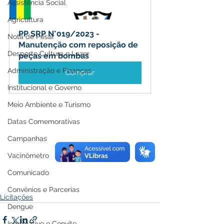
Assistência Social
Agricultura
PP SRP N°019/2023 - 
Nota de Pesar
Manutenção com reposição de 
Desporto Cultura e Lazer
peças em bombas
Administração e Finanças
Comprar
Institucional e Governo
Meio Ambiente e Turismo
Datas Comemorativas
Campanhas
Vacinômetro
Comunicado
Convênios e Parcerias
Licitações
Dengue
Informativo e Convite