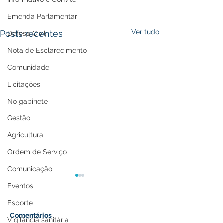
Emenda Parlamentar
Ver tudo
Posts recentes
Defesa Civil
Nota de Esclarecimento
Comunidade
Licitações
No gabinete
Gestão
Agricultura
Ordem de Serviço
Comunicação
Eventos
Esporte
Comentários
Vigilância sanitária