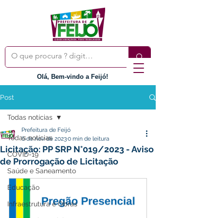
Olá, Bem-vindo a Feijó!
Post
Todas notícias
Prefeitura de Feijó
Todas notícias
6 de nov. de 2023
0 min de leitura
Licitação: PP SRP N°019/2023 - Aviso
COVID-19
de Prorrogação de Licitação
Saúde e Saneamento
Educação
Infraestrutura e Obras