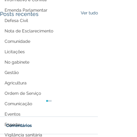
Emenda Parlamentar
Ver tudo
Posts recentes
Defesa Civil
Nota de Esclarecimento
Comunidade
Licitações
No gabinete
Gestão
Agricultura
Ordem de Serviço
Comunicação
Eventos
Esporte
Comentários
Vigilância sanitária