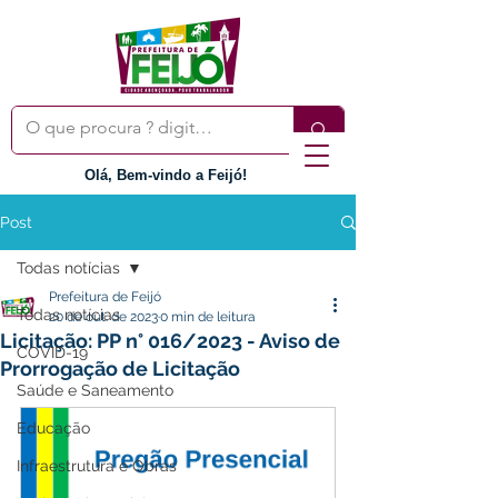
Olá, Bem-vindo a Feijó!
Post
Todas notícias
Prefeitura de Feijó
Todas notícias
20 de out. de 2023
0 min de leitura
Licitação: PP n° 016/2023 - Aviso de
COVID-19
Prorrogação de Licitação
Saúde e Saneamento
Educação
Infraestrutura e Obras