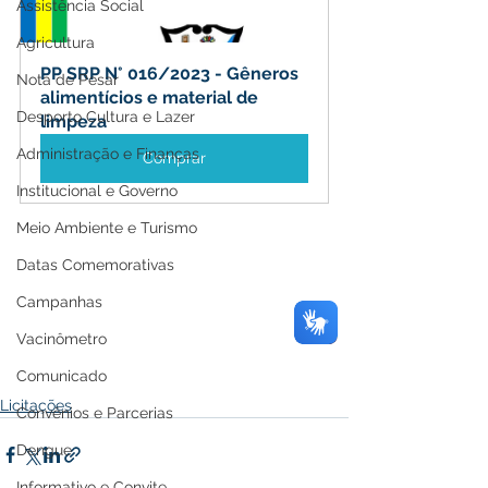
Assistência Social
Agricultura
PP SRP N° 016/2023 - Gêneros 
Nota de Pesar
alimentícios e material de 
Desporto Cultura e Lazer
limpeza
Administração e Finanças
Comprar
Institucional e Governo
Meio Ambiente e Turismo
Datas Comemorativas
Campanhas
Vacinômetro
Comunicado
Licitações
Convênios e Parcerias
Dengue
Informativo e Convite