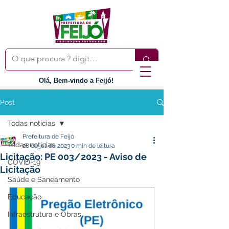
Olá, Bem-vindo a Feijó!
Post
Todas notícias
Prefeitura de Feijó
Todas notícias
28 de jul. de 2023
0 min de leitura
Licitação: PE 003/2023 - Aviso de
COVID-19
Licitação
Saúde e Saneamento
Educação
Infraestrutura e Obras