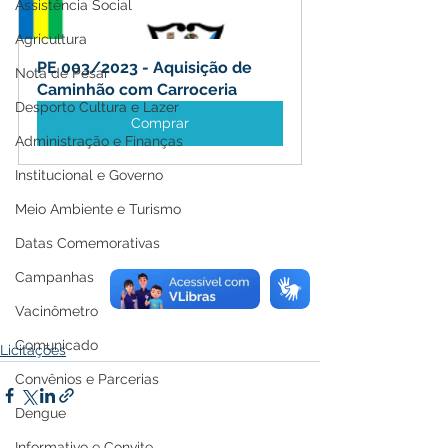
Assistência Social
Agricultura
PE 003/2023 - Aquisição de 
Nota de Pesar
Caminhão com Carroceria
Desporto Cultura e Lazer
Comprar
Administração e Finanças
Institucional e Governo
Meio Ambiente e Turismo
Datas Comemorativas
Campanhas
Vacinômetro
Comunicado
Licitações
Convênios e Parcerias
Dengue
Informativo e Convite