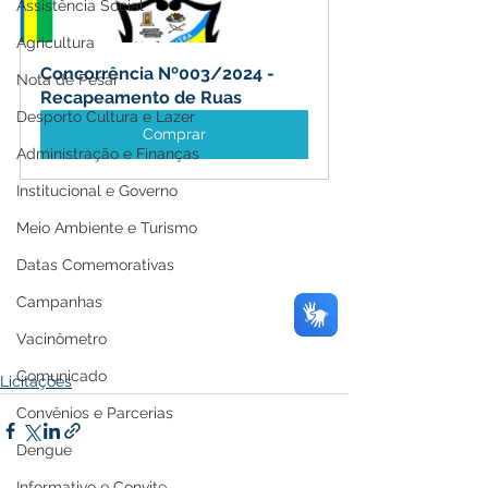
Assistência Social
Agricultura
Concorrência Nº003/2024 - 
Nota de Pesar
Recapeamento de Ruas
Desporto Cultura e Lazer
Comprar
Administração e Finanças
Institucional e Governo
Meio Ambiente e Turismo
Datas Comemorativas
Campanhas
Vacinômetro
Comunicado
Licitações
Convênios e Parcerias
Dengue
Informativo e Convite