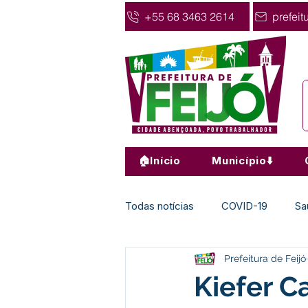
+55 68 3463 2614
prefeit
🏠Início
Município⬇️
Todas notícias
COVID-19
Sa
Prefeitura de Feijó
Agricultura
Nota de Pesar
Kiefer C