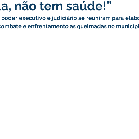
a, não tem saúde!”
atas Comemorativas
Campanhas
Vacinômetro
C
poder executivo e judiciário se reuniram para elabo
combate e enfrentamento as queimadas no município
gue
Informativo e Convite
Emenda Parlamentar
De
munidade
Licitações
No gabinete
Gestão
Ag
ação
Eventos
Esporte