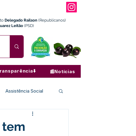
ito
Delegado Railson
(Republicanos)
Juarez Leitão
(PSD)
ransparência⬇️
📰Notícias
Assistência Social
Institucional e Governo
e tem