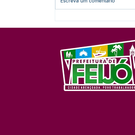
Escreva um comentário
Oportunidade: Inscrições
abertas para a Brigada de
Combate a Incêndios
Florestais da Secretaria de
Meio Ambiente