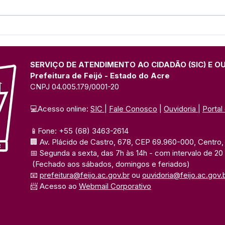
Feijó avança na proteção
A se
ambiental com a formação
Meio
de brigadistas contra
uma 
incêndios florestais
impo
SERVIÇO DE ATENDIMENTO AO CIDADÃO (SIC) E O
nati
Prefeitura de Feijó - Estado do Acre
CNPJ 04.005.179/0001-20
💻Acesso online: 
SIC 
| 
Fale Conosco
 | 
Ouvidoria
| 
Portal
📱Fone: +55 (68) 3463-2614 
🏢 Av. Plácido de Castro, 678, CEP 69.960-000, Centro, F
📅 Segunda a sexta, das 7h às 14h 
- com intervalo de 20
(Fechado aos sábados, domingos e feriados)
📧 
prefeitura@feijo.ac.gov.br
 ou 
ouvidoria@feijo.ac.gov.
📨 Acesso ao 
Webmail Corporativo