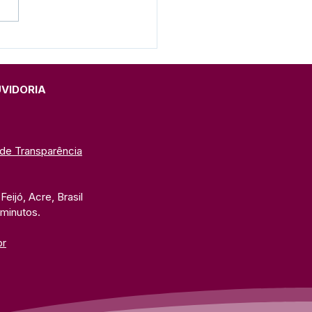
cretaria Municipal de
 Ambiente realizou
palestra sobre a
rtância das mudas
UVIDORIA
vas da Amazônia.
 de Transparência
eijó, Acre, Brasil
 minutos. 
br