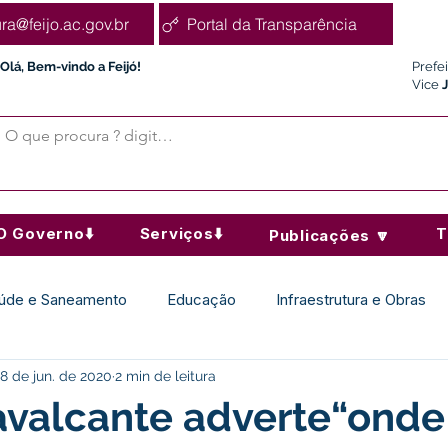
ura@feijo.ac.gov.br
Portal da Transparência
Olá, Bem-vindo a Feijó!
Prefe
Vice
O Governo⬇️
Serviços⬇️
T
Publicações 🔽
úde e Saneamento
Educação
Infraestrutura e Obras
8 de jun. de 2020
2 min de leitura
Desporto Cultura e Lazer
Administração e Finanças
avalcante adverte“ond