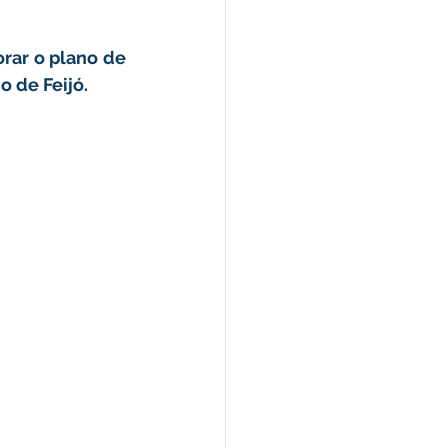
omunicado
rar o plano de 
 de Feijó.
fesa Civil
ricultura