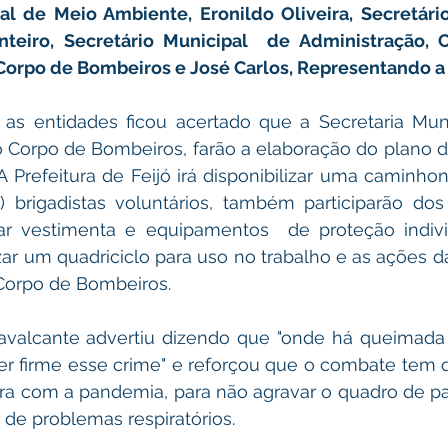
al de Meio Ambiente, Eronildo Oliveira, Secretário
teiro, Secretário 
Municipal  
de Administração, C
orpo de Bombeiros e José Carlos, Representando a 
as entidades ficou acertado que a Secretaria Muni
 Corpo de Bombeiros, farão a elaboração do plano d
 Prefeitura de Feijó irá disponibilizar uma caminhon
) brigadistas voluntários, também participarão dos
tar vestimenta e equipamentos  de proteção individ
izar um quadriciclo para uso no trabalho e as ações da
Corpo de Bombeiros.
Cavalcante advertiu dizendo que "onde há queimada 
 firme esse crime" e reforçou que o combate tem qu
ra com a pandemia, para não agravar o quadro de pa
 de problemas respiratórios. 