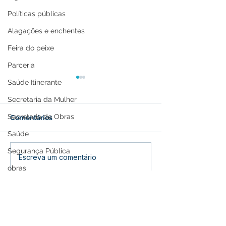
Políticas públicas
Alagações e enchentes
Feira do peixe
Parceria
Saúde Itinerante
Secretaria da Mulher
Secretaria de Obras
Comentários
Saúde
Segurança Pública
Prefeitura de Feijó Abre
Agosto Lilás e 
Escreva um comentário
Inscrições para Torneios
Dourado: Um M
obras
Esportivos e Culturais
Cuidado, Prote
saude
do 27º Festival do Açaí
Conscientizaçã
Memória e Cultura