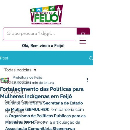
Olá, Bem-vindo a Feijó!
Post
Todas notícias
Prefeitura de Feijó
Todas notícias
28 de mar.
1 min de leitura
Fortalecimento das Políticas para
COVID-19
Mulheres Indígenas em Feijó
Saúde e Saneamento
Durante três dias, a 
Secretaria de Estado 
da Mulher (SEMULHER)
, em parceria com 
Educação
o 
Organismo de Políticas Públicas para as 
Infraestrutura e Obras
Mulheres (OPM)
 e com a articulação da 
Associação Comunitária Shanenawa 