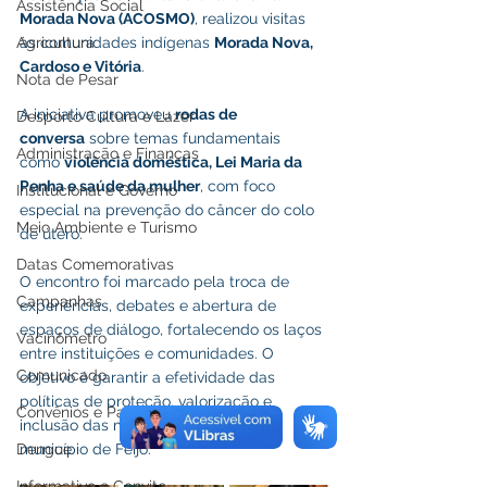
Assistência Social
Morada Nova (ACOSMO)
, realizou visitas 
Agricultura
às comunidades indígenas 
Morada Nova, 
Cardoso e Vitória
.
Nota de Pesar
A iniciativa promoveu 
rodas de 
Desporto Cultura e Lazer
conversa
 sobre temas fundamentais 
Administração e Finanças
como 
violência doméstica, Lei Maria da 
Penha e saúde da mulher
, com foco 
Institucional e Governo
especial na prevenção do câncer do colo 
Meio Ambiente e Turismo
de útero.
Datas Comemorativas
O encontro foi marcado pela troca de 
Campanhas
experiências, debates e abertura de 
espaços de diálogo, fortalecendo os laços 
Vacinômetro
entre instituições e comunidades. O 
Comunicado
objetivo é garantir a efetividade das 
políticas de proteção, valorização e 
Convênios e Parcerias
inclusão das mulheres indígenas do 
Dengue
município de Feijó.
Informativo e Convite