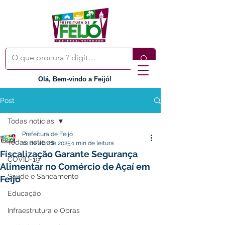
Olá, Bem-vindo a Feijó!
Post
Todas notícias
Prefeitura de Feijó
Todas notícias
10 de abr. de 2025
1 min de leitura
Fiscalização Garante Segurança
COVID-19
Alimentar no Comércio de Açaí em
Saúde e Saneamento
Feijó
Educação
Infraestrutura e Obras