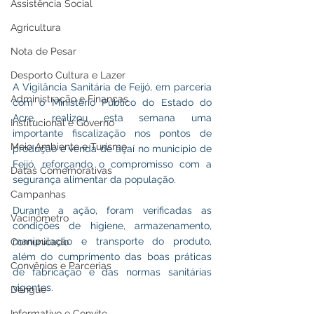
Assistência Social
Agricultura
Nota de Pesar
Desporto Cultura e Lazer
A Vigilância Sanitária de Feijó, em parceria 
Administração e Finanças
com o Ministério Público do Estado do 
Acre, realizou esta semana uma 
Institucional e Governo
importante fiscalização nos pontos de 
Meio Ambiente e Turismo
produção e venda de açaí no município de 
Feijó, reforçando o compromisso com a 
Datas Comemorativas
segurança alimentar da população.
Campanhas
Durante a ação, foram verificadas as 
Vacinômetro
condições de higiene, armazenamento, 
manipulação e transporte do produto, 
Comunicado
além do cumprimento das boas práticas 
Convênios e Parcerias
de fabricação e das normas sanitárias 
vigentes.
Dengue
Informativo e Convite