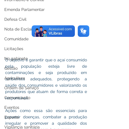
Emenda Parlamentar
Defesa Civil
Nota de Esclarecimento
Comunidade
Licitações
No gabinete
O objetivo é garantir que o açaí consumido 
pela população esteja livre de 
Gestão
contaminações e seja produzido em 
Agricultura
ambientes adequados, protegendo a 
saúde dos consumidores e valorizando os 
Ordem de Serviço
produtores que atuam de forma correta e 
Comunicação
responsável.
Eventos
Ações como essa são essenciais para 
prevenir doenças, combater a produção 
Esporte
irregular e promover a qualidade dos 
Vigilância sanitária