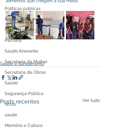
alimentos que chegam à sua mesa.
Políticas públicas
Alagações e enchentes
Feira do peixe
Parceria
Saúde Itinerante
Secretaria da Mulher
Saúde e Saneamento
Secretaria de Obras
Saúde
Segurança Pública
Ver tudo
Posts recentes
obras
saude
Memória e Cultura