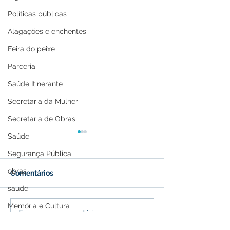
Políticas públicas
Alagações e enchentes
Feira do peixe
Parceria
Saúde Itinerante
Secretaria da Mulher
Secretaria de Obras
Saúde
Segurança Pública
obras
Comentários
saude
Memória e Cultura
A Revolução Acreana:
Prefeitura de F
Escreva um comentário
Do Ouro Branco à
Inscrições para