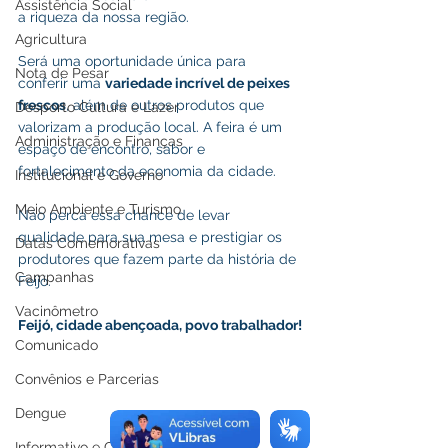
Assistência Social
a riqueza da nossa região.
Agricultura
Será uma oportunidade única para 
Nota de Pesar
conferir uma 
variedade incrível de peixes 
frescos
, além de outros produtos que 
Desporto Cultura e Lazer
valorizam a produção local. A feira é um 
Administração e Finanças
espaço de encontro, sabor e 
fortalecimento da economia da cidade.
Institucional e Governo
Meio Ambiente e Turismo
Não perca essa chance de levar 
qualidade para sua mesa e prestigiar os 
Datas Comemorativas
produtores que fazem parte da história de 
Campanhas
Feijó.
Vacinômetro
Feijó, cidade abençoada, povo trabalhador!
Comunicado
Convênios e Parcerias
Dengue
Informativo e Convite