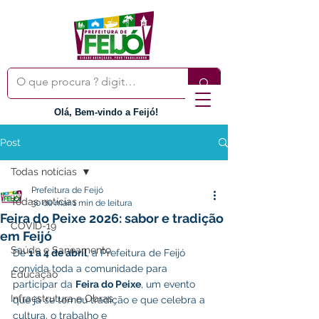
Olá, Bem-vindo a Feijó!
Post
Todas notícias
Prefeitura de Feijó
Todas notícias
30 de mar.
1 min de leitura
Feira do Peixe 2026: sabor e tradição
COVID-19
em Feijó
Saúde e Saneamento
De 
1 a 4 de abril
, a Prefeitura de Feijó 
convida toda a comunidade para 
Educação
participar da 
Feira do Peixe
, um evento 
Infraestrutura e Obras
que já se tornou tradição e que celebra a 
cultura, o trabalho e 