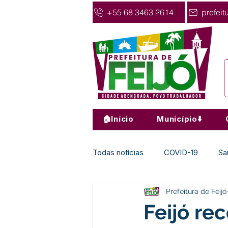
+55 68 3463 2614
prefeit
🏠Início
Município⬇️
Todas notícias
COVID-19
Sa
Prefeitura de Feijó
Agricultura
Nota de Pesar
Feijó re