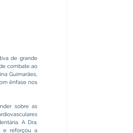
iva de grande 
de combate ao 
ína Guimarães, 
com ênfase nos 
nder sobre as 
rdiovasculares 
tária. A Dra. 
 e reforçou a 