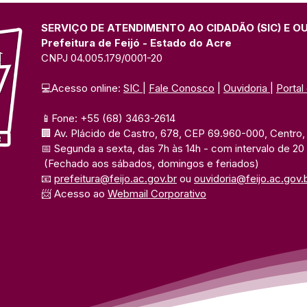
itinerante às famílias
Incl
isoladas do Rio Paranã do
SERVIÇO DE ATENDIMENTO AO CIDADÃO (SIC) E O
Ouro
Prefeitura de Feijó - Estado do Acre
CNPJ 04.005.179/0001-20
💻Acesso online: 
SIC 
| 
Fale Conosco
 | 
Ouvidoria
| 
Portal
📱Fone: +55 (68) 3463-2614 
🏢 Av. Plácido de Castro, 678, CEP 69.960-000, Centro, F
📅 Segunda a sexta, das 7h às 14h 
- com intervalo de 20
(Fechado aos sábados, domingos e feriados)
📧 
prefeitura@feijo.ac.gov.br
 ou 
ouvidoria@feijo.ac.gov.
📨 Acesso ao 
Webmail Corporativo