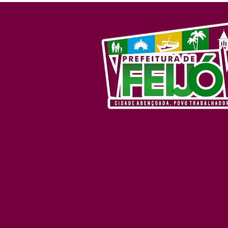
alusão ao Abril Azul neste
sábado