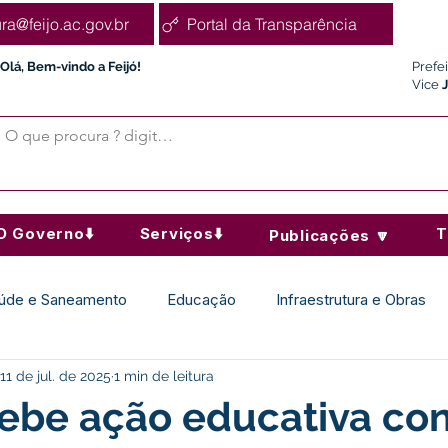
ura@feijo.ac.gov.br
Portal da Transparência
Olá, Bem-vindo a Feijó!
Prefe
Vice
O Governo⬇️
Serviços⬇️
T
Publicações 🔽
úde e Saneamento
Educação
Infraestrutura e Obras
11 de jul. de 2025
1 min de leitura
Desporto Cultura e Lazer
Administração e Finanças
cebe ação educativa con