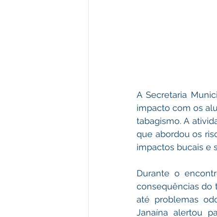
A Secretaria Muni
impacto com os al
tabagismo. A ativid
que abordou os ris
impactos bucais e s
Durante o encontr
consequências do t
até problemas odo
Janaína alertou p