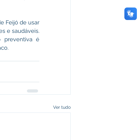
e Feijó de usar 
s e saudáveis. 
preventiva é 
aco.
Ver tudo