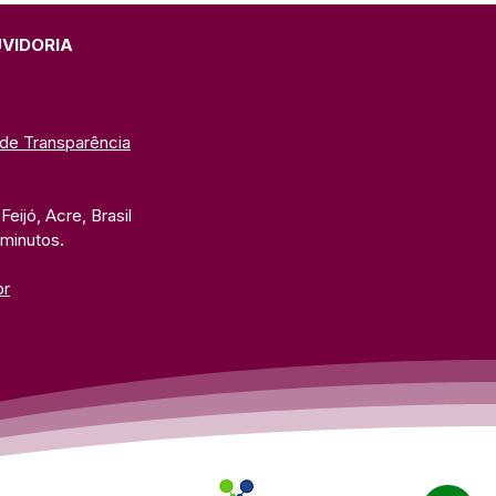
usão do Autismo
UVIDORIA
 de Transparência
eijó, Acre, Brasil
 minutos. 
br