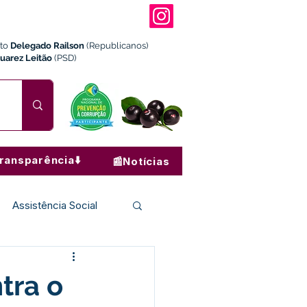
ito
Delegado Railson
(Republicanos)
Juarez Leitão
(PSD)
ransparência⬇️
📰Notícias
Assistência Social
Institucional e Governo
tra o