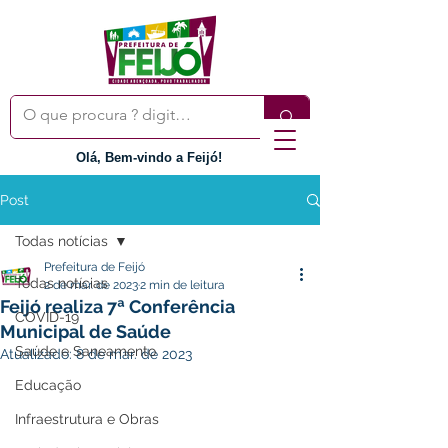
Olá, Bem-vindo a Feijó!
Post
Todas notícias
Prefeitura de Feijó
Todas notícias
2 de mar. de 2023
2 min de leitura
Feijó realiza 7ª Conferência
COVID-19
Municipal de Saúde
Saúde e Saneamento
Atualizado:
8 de mar. de 2023
Educação
Infraestrutura e Obras