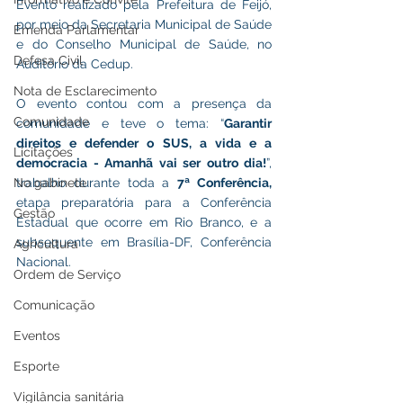
Evento realizado pela Prefeitura de Feijó, 
por meio da Secretaria Municipal de Saúde 
Emenda Parlamentar
e do Conselho Municipal de Saúde, no 
Defesa Civil
Auditório da Cedup.
Nota de Esclarecimento
O evento contou com a presença da 
Comunidade
comunidade e teve o tema: “
Garantir 
direitos e defender o SUS, a vida e a 
Licitações
democracia - Amanhã vai ser outro dia!
”, 
No gabinete
trabalho durante toda a 
7ª Conferência, 
etapa preparatória para a Conferência 
Gestão
Estadual que ocorre em Rio Branco, e a 
subsequente em Brasília-DF, Conferência 
Agricultura
Nacional.
Ordem de Serviço
Comunicação
Eventos
Esporte
Vigilância sanitária