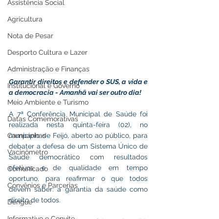
Assistência Social
Agricultura
Nota de Pesar
Desporto Cultura e Lazer
Administração e Finanças
Garantir direitos e defender o SUS, a vida e 
Institucional e Governo
a democracia - Amanhã vai ser outro dia!
Meio Ambiente e Turismo
A 7ª Conferência Municipal de Saúde foi 
Datas Comemorativas
realizada nesta quinta-feira (02), no 
Campanhas
município de Feijó, aberto ao público, para 
debater a defesa de um Sistema Único de 
Vacinômetro
Saúde democrático com resultados 
efetivos e de qualidade em tempo 
Comunicado
oportuno, para reafirmar o que todos 
Convênios e Parcerias
devem saber: a garantia da saúde como 
direito de todos.
Dengue
Informativo e Convite