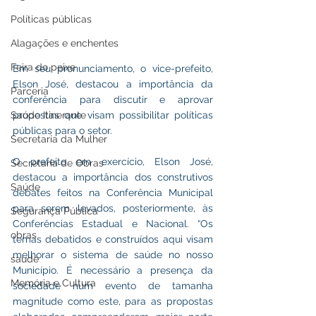
Políticas públicas
Alagações e enchentes
Feira do peixe
Em seu pronunciamento, o vice-prefeito, 
Elson José, destacou a importância da 
Parceria
conferência para discutir e aprovar 
propostas que visam possibilitar políticas 
Saúde Itinerante
públicas para o setor.
Secretaria da Mulher
O prefeito em exercício, Elson José, 
Secretaria de Obras
destacou a importância dos construtivos 
Saúde
debates feitos na Conferência Municipal 
para serem levados, posteriormente, às 
Segurança Pública
Conferências Estadual e Nacional. “Os 
obras
temas debatidos e construídos aqui visam 
melhorar o sistema de saúde no nosso 
saude
Município. É necessário a presença da 
Memória e Cultura
sociedade num evento de tamanha 
magnitude como este, para as propostas 