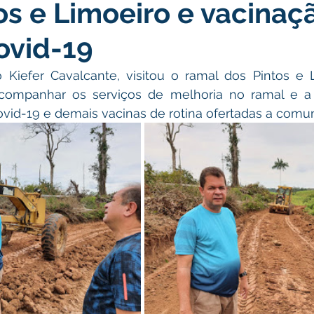
os e Limoeiro e vacinaç
atas Comemorativas
Campanhas
Vacinômetro
C
ovid-19
gue
Informativo e Convite
Emenda Parlamentar
De
ó Kiefer Cavalcante, visitou o ramal dos Pintos e 
acompanhar os serviços de melhoria no ramal e 
vid-19 e demais vacinas de rotina ofertadas a comun
munidade
Licitações
No gabinete
Gestão
Ag
ação
Eventos
Esporte