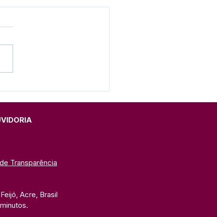
eito anuncia
trução da primeira
he de Feijó
UVIDORIA
 de Transparência
eijó, Acre, Brasil
 minutos. 