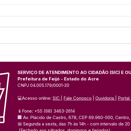
Prefeitura de Feijó
Pref
intensifica recuperação de
cons
vias com frentes de tapa-
crec
buracos e pavimentação
SERVIÇO DE ATENDIMENTO AO CIDADÃO (SIC) E O
Prefeitura de Feijó - Estado do Acre
CNPJ 04.005.179/0001-20
💻Acesso online: 
SIC 
| 
Fale Conosco
 | 
Ouvidoria
| 
Portal
📱Fone: +55 (68) 3463-2614 
🏢 Av. Plácido de Castro, 678, CEP 69.960-000, Centro, F
📅 Segunda a sexta, das 7h às 14h 
- com intervalo de 20
(Fechado aos sábados, domingos e feriados)