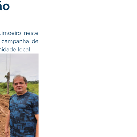
ão
omunicado
fesa Civil
Limoeiro neste 
a campanha de 
idade local.
ricultura