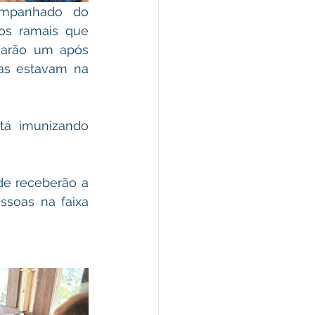
ompanhado do 
os ramais que 
uarão um após 
s estavam na 
tá imunizando 
e receberão a 
soas na faixa 