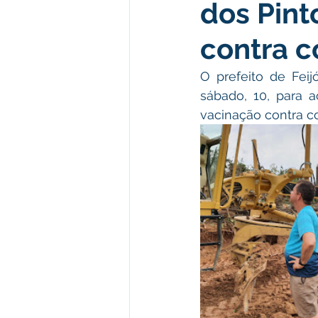
dos Pint
Meio Ambiente e Turismo
D
contra c
Convênios e Parcerias
Den
O prefeito de Feij
sábado, 10, para 
vacinação contra co
Nota de Esclarecimento
Co
Ordem de Serviço
Comunic