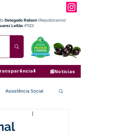
ito
Delegado Railson
(Republicanos)
Juarez Leitão
(PSD)
ransparência⬇️
📰Notícias
Assistência Social
Institucional e Governo
mal