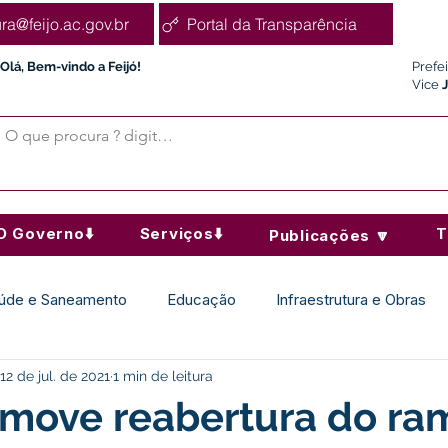
ura@feijo.ac.gov.br
Portal da Transparência
Olá, Bem-vindo a Feijó!
Prefe
Vice
O Governo⬇️
Serviços⬇️
T
Publicações 🔽
úde e Saneamento
Educação
Infraestrutura e Obras
12 de jul. de 2021
1 min de leitura
Desporto Cultura e Lazer
Administração e Finanças
omove reabertura do ra