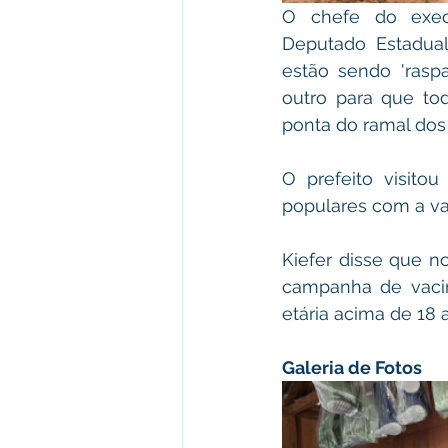
O chefe do execu
Deputado Estadual
estão sendo 'rasp
outro para que t
ponta do ramal dos 
O prefeito visito
populares com a va
Kiefer disse que n
campanha de vacin
etária acima de 18 
Galeria de Fotos