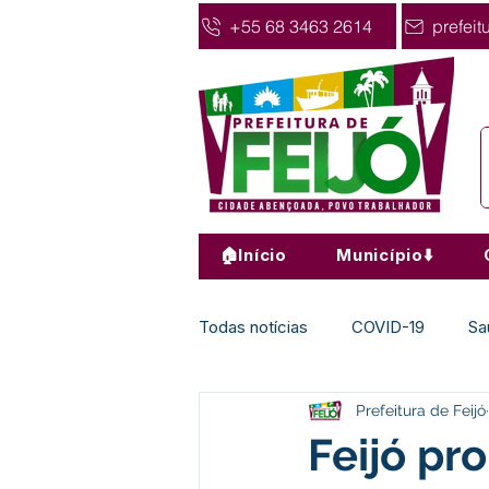
+55 68 3463 2614
prefeit
🏠Início
Município⬇️
Todas notícias
COVID-19
Sa
Prefeitura de Feijó
Agricultura
Nota de Pesar
Feijó pr