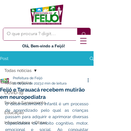
Olá, Bem-vindo a Feijó!
Post
Todas notícias
Prefeitura de Feijó
Todas notícias
20 de jun. de 2023
2 min de leitura
Feijó e Tarauacá recebem mutirão
COVID-19
em neuropediatra
Saúde e Saneamento
O desenvolvimento infantil é um processo 
de aprendizado pelo qual as crianças 
Educação
passam para adquirir e aprimorar diversas 
Infraestrutura e Obras
capacidades de âmbito cognitivo, motor, 
emocional e social. Ao conquistar 