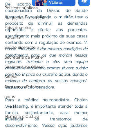
De acordo com Rosemary Ruiz, 
Políticas públicas
coordenadora da Divisão de Saúde 
Itinerante Especializada, o mutirão teve o 
Alagações e enchentes
propósito de diminuir as demandas 
Feira do peixe
reprimidas e ofertar aos pacientes, 
atendimento mais próximo de suas casas 
Parceria
contando com a regulação de exames. “
A 
Saúde Itinerante
nossa finalidade é dar maiores condições de 
atendimento para os que moram nessas 
Secretaria da Mulher
regionais, trazendo a eles uma equipe 
Secretaria de Obras
completa e regulando exames já com a data 
para Rio Branco ou Cruzeiro do Sul, dando o 
Saúde
máximo de conforto às nossas crianças
”, 
Segurança Pública
destacou a coordenadora.
obras
Para a médica neuropediatra, Cholen 
Werklaenhg, é importante atender toda a 
saude
família, conjuntamente, para melhor 
Memória e Cultura
investigar os transtornos de 
desenvolvimento. “
Nessa ação pudemos 