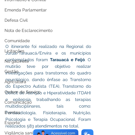
Emenda Parlamentar
Defesa Civil
Nota de Esclarecimento
Comunidade
O itinerante foi realizado na Regional do 
Licitações
Juruá/Tarauacá/Envira e os municípios 
contemplados foram 
Tarauacá e Feijó
. O 
No gabinete
mutirão teve por objetivo realizar 
Gestão
investigações para transtornos do quadro 
neurológico, dando ênfase ao Transtorno 
Agricultura
do Espectro Autista (TEA), Transtorno do 
Ordem de Serviço
Déficit de Atenção e Hiperatividade (TDAH) 
e epilepsia, trabalhando as terapias 
Comunicação
multidisciplinares, tais como: 
Eventos
Fonoaudiologia, Fisioterapia, Nutrição, 
Psicologia e Terapia Ocupacional. Foram 
Esporte
realizados 583 atendimentos no total.
Vigilância sanitária