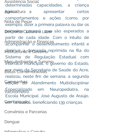
Assistência Social
determinadas capacidades, a criança 
Agricultura
passa a apresentar certos 
comportamentos e ações (como, por 
Nota de Pesar
exemplo, dizer a primeira palavra ou dar os 
primeiros passos), que são esperados a 
Desporto Cultura e Lazer
partir de cada idade. Com o intuito de 
Administração e Finanças
acompanhar o desenvolvimento infantil e 
diminuir a demanda reprimida na fila do 
Institucional e Governo
Sistema de Regulação Estadual com 
Meio Ambiente e Turismo
interface municipal, o governo do Estado, 
por meio da Secretaria de Saúde do Acre, 
Datas Comemorativas
realizou, neste fim de semana, a segunda 
Campanhas
edição do Atendimento Multidisciplinar 
Especializado em Neuropediatra, na 
Vacinômetro
Escola Municipal José Augusto de Araújo, 
Comunicado
em Tarauacá, beneficiando 139 crianças.
Convênios e Parcerias
Dengue
Informativo e Convite