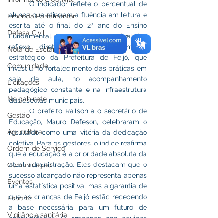
	O indicador reflete o percentual de 
alunos que atingem a fluência em leitura e 
Emenda Parlamentar
escrita até o final do 2º ano do Ensino 
Defesa Civil
Fundamental. Este progresso notável é o 
reflexo direto de um planejamento 
Nota de Esclarecimento
estratégico da Prefeitura de Feijó, que 
Comunidade
investiu no fortalecimento das práticas em 
sala de aula, no acompanhamento 
Licitações
pedagógico constante e na infraestrutura 
No gabinete
das escolas municipais.
	O prefeito Railson e o secretário de 
Gestão
Educação, Mauro Defeson, celebraram o 
Agricultura
resultado como uma vitória da dedicação 
coletiva. Para os gestores, o índice reafirma 
Ordem de Serviço
que a educação é a prioridade absoluta da 
atual administração. Eles destacam que o 
Comunicação
sucesso alcançado não representa apenas 
Eventos
uma estatística positiva, mas a garantia de 
que as crianças de Feijó estão recebendo 
Esporte
a base necessária para um futuro de 
Vigilância sanitária