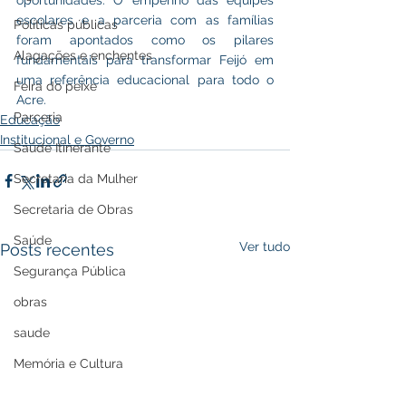
oportunidades. O empenho das equipes 
escolares e a parceria com as famílias 
Políticas públicas
foram apontados como os pilares 
Alagações e enchentes
fundamentais para transformar Feijó em 
uma referência educacional para todo o 
Feira do peixe
Acre.
Parceria
Educação
Institucional e Governo
Saúde Itinerante
Secretaria da Mulher
Secretaria de Obras
Saúde
Ver tudo
Posts recentes
Segurança Pública
obras
saude
Memória e Cultura