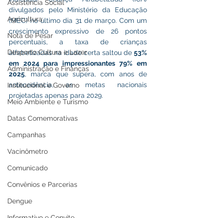
Assistência Social
divulgados pelo Ministério da Educação 
Agricultura
(MEC) no último dia 31 de março. Com um 
crescimento expressivo de 26 pontos 
Nota de Pesar
percentuais, a taxa de crianças 
Desporto Cultura e Lazer
alfabetizadas na idade certa saltou de 
53% 
em 2024 para impressionantes 79% em 
Administração e Finanças
2025
, marca que supera, com anos de 
antecedência, as metas nacionais 
Institucional e Governo
projetadas apenas para 2029.
Meio Ambiente e Turismo
Datas Comemorativas
Campanhas
Vacinômetro
Comunicado
Convênios e Parcerias
Dengue
Informativo e Convite