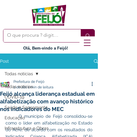
Olá, Bem-vindo a Feijó!
Post
Todas notícias
Prefeitura de Feijó
Todas notícias
2 de abr.
1 min de leitura
Feijó alcança liderança estadual em
COVID-19
alfabetização com avanço histórico
Saúde e Saneamento
nos indicadores do MEC
	O município de Feijó consolidou-se 
Educação
como o líder em alfabetização no Estado 
Infraestrutura e Obras
do Acre, de acordo com os resultados do 
Indicador Criança Alfabetizada (ICA) 