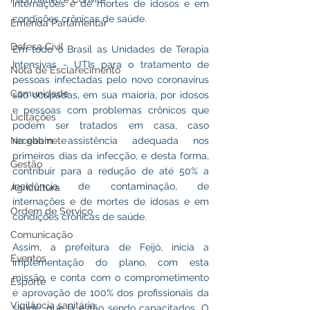
internações e de mortes de idosos e em 
condições crônicas de saúde.
Emenda Parlamentar
Defesa Civil
Em todo o Brasil as Unidades de Terapia 
Intensivas - UTIs para o tratamento de 
Nota de Esclarecimento
pessoas infectadas pelo novo coronavírus 
Comunidade
são ocupadas, em sua maioria, por idosos 
e pessoas com problemas crônicos que 
Licitações
podem ser tratados em casa, caso 
No gabinete
recebam assistência adequada nos 
primeiros dias da infecção, e desta forma, 
Gestão
contribuir para a redução de até 50% a 
incidência de contaminação, de 
Agricultura
internações e de mortes de idosas e em 
Ordem de Serviço
condições crônicas de saúde.
Comunicação
Assim, a prefeitura de Feijó, inicia a 
Eventos
implementação do plano, com esta 
missão, e conta com o comprometimento 
Esporte
e aprovação de 100% dos profissionais da 
Vigilância sanitária
saúde, que já estão sendo capacitados. O 