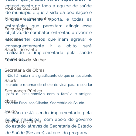
entendimento de toda a equipe de saúde 
Políticas públicas
do município é que a vida da população é 
Alagações e enchentes
o que realmente importa, e todas as 
estratégias que permitam atingir esse 
Feira do peixe
objetivo, de combater enfrentar, prevenir e 
Parceria
até reverter casos que iriam agravar e 
consequentemente ir a óbito, será 
Saúde Itinerante
realizado e implementado pela saúde 
municipal. 
Secretaria da Mulher
Secretaria de Obras
Não há nada mais gratificante do que um paciente 
Saúde
curado e retornando cheio de vida para o seu lar 
Segurança Pública
para o  seu convívio com a família e amigos, 
obras
pontua Eronilson Oliveira, Secretário de Saúde.
saude
O plano está sendo implementado pela 
equipe municipal, com apoio do governo 
Memória e Cultura
do estado, através da Secretaria de Estado 
de Saúde (Sesacre), autores do programa. 