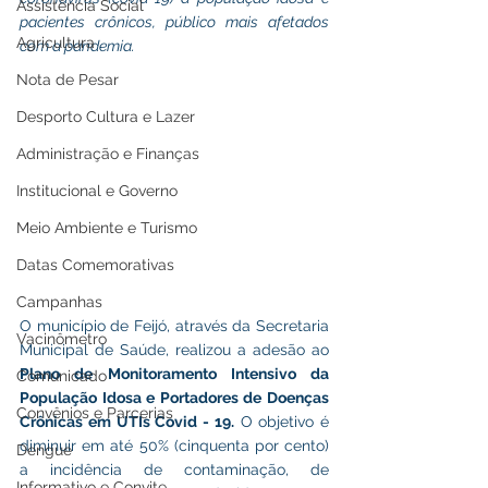
Assistência Social
pacientes crônicos, público mais afetados 
Agricultura
com a pandemia. 
Nota de Pesar
Desporto Cultura e Lazer
Administração e Finanças
Institucional e Governo
Meio Ambiente e Turismo
Datas Comemorativas
Campanhas
O município de Feijó, através da Secretaria 
Vacinômetro
Municipal de Saúde, realizou a adesão ao 
Plano de Monitoramento Intensivo da 
Comunicado
População Idosa e Portadores de Doenças 
Convênios e Parcerias
Crônicas em UTIs Covid - 19.
 O objetivo é 
diminuir em até 50% (cinquenta por cento) 
Dengue
a incidência de contaminação, de 
Informativo e Convite