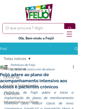
Olá, Bem-vindo a Feijó!
Post
Todas notícias
Prefeitura de Feijó
Todas notícias
25 de jul. de 2020
3 min de leitura
Feijó adere ao plano de
COVID-19
acompanhamento intensivo aos
Saúde e Saneamento
idosos e pacientes crônicos
Prefeitura de Feijó adere e inicia a 
Educação
implantação do plano de monitoramento 
Infraestrutura e Obras
intensivo para reduzir casos de novo 
coronavírus (covid-19) a população idosa e 