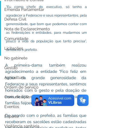
"Eu como chefe do executivo, só tenho a 
Emenda Parlamentar
agradecer a Federacre e seus representantes, pela 
Defesa Civil
generosidade, que bom que podemos contar com 
Nota de Esclarecimento
as federalções e entidades, para mudarmos um 
Comunidade
pouco a vida da população que tanto precisa", 
Licitações
destacou o prefeito.
No gabinete
A primeira-dama também realizou 
Gestão
agradecimento a entidade "Fico feliz em 
Agricultura
saber da grande generosidade da 
Federacre e seus representantes, sentimos 
Ordem de Serviço
honrados com o gesto e pela doação de 
mais de 600 sacolões que beneficiaram as 
Comunicação
famílias feijoenses".
Eventos
De acordo com o prefeito, as famílias que 
Esporte
receberam os sacolões estão cadastradas 
Vigilância sanitária