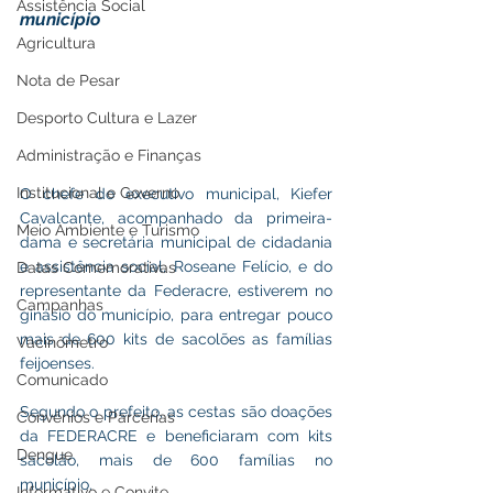
Assistência Social
município
Agricultura
Nota de Pesar
Desporto Cultura e Lazer
Administração e Finanças
Institucional e Governo
O chefe do executivo municipal, Kiefer 
Cavalcante, acompanhado da primeira-
Meio Ambiente e Turismo
dama e secretária municipal de cidadania 
e assistência social, Roseane Felício, e do 
Datas Comemorativas
representante da Federacre, estiverem no 
Campanhas
ginásio do município, para entregar pouco 
mais de 600 kits de sacolões as famílias 
Vacinômetro
feijoenses.
Comunicado
Segundo o prefeito, as cestas são doações 
Convênios e Parcerias
da FEDERACRE e beneficiaram com kits 
Dengue
sacolão, mais de 600 famílias no 
município.
Informativo e Convite