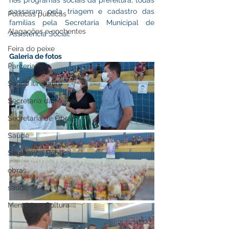
nos programas sociais da prefeitura, todas 
passaram pela triagem e cadastro das 
Políticas públicas
famílias pela Secretaria Municipal de 
Alagações e enchentes
Assistência Social.
Feira do peixe
Galeria de fotos
Parceria
Saúde Itinerante
Secretaria da Mulher
Secretaria de Obras
Saúde
Segurança Pública
obras
saude
Memória e Cultura