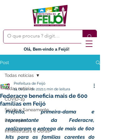
Olá, Bem-vindo a Feijó!
Post
Todas notícias
Prefeitura de Feijó
Todas notícias
14 de jun. de 2021
1 min de leitura
Federacre beneficia mais de 600
COVID-19
famílias em Feijó
Saúde e Saneamento
Prefeito, primeira-dama e 
representante da Federacre, 
Educação
realizaram a entrega de mais de 600 
Infraestrutura e Obras
kits para as famílias carentes do 