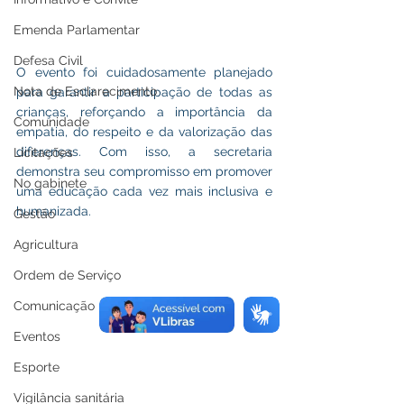
Emenda Parlamentar
Defesa Civil
O evento foi cuidadosamente planejado 
Nota de Esclarecimento
para garantir a participação de todas as 
crianças, reforçando a importância da 
Comunidade
empatia, do respeito e da valorização das 
diferenças. Com isso, a secretaria 
Licitações
demonstra seu compromisso em promover 
No gabinete
uma educação cada vez mais inclusiva e 
humanizada.
Gestão
Agricultura
Ordem de Serviço
Comunicação
Eventos
Esporte
Vigilância sanitária