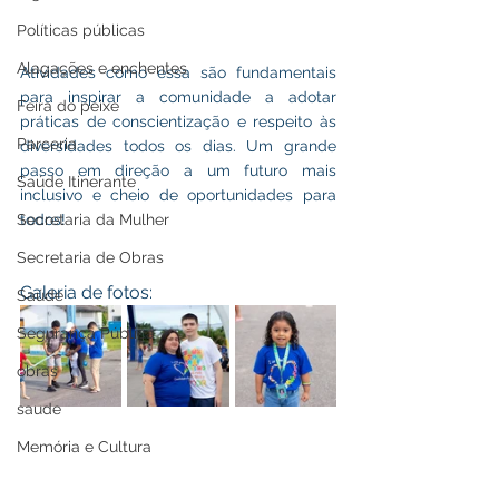
Políticas públicas
Alagações e enchentes
Atividades como essa são fundamentais 
para inspirar a comunidade a adotar 
Feira do peixe
práticas de conscientização e respeito às 
Parceria
diversidades todos os dias. Um grande 
passo em direção a um futuro mais 
Saúde Itinerante
inclusivo e cheio de oportunidades para 
todos!
Secretaria da Mulher
Secretaria de Obras
Galeria de fotos:
Saúde
Segurança Pública
obras
saude
Memória e Cultura