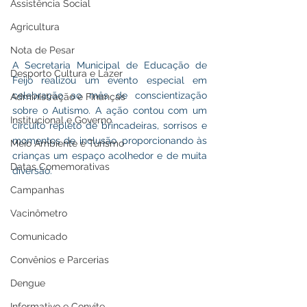
Assistência Social
Agricultura
Nota de Pesar
A Secretaria Municipal de Educação de 
Desporto Cultura e Lazer
Feijó realizou um evento especial em 
celebração ao mês de conscientização 
Administração e Finanças
sobre o Autismo. A ação contou com um 
Institucional e Governo
circuito repleto de brincadeiras, sorrisos e 
momentos de inclusão, proporcionando às 
Meio Ambiente e Turismo
crianças um espaço acolhedor e de muita 
Datas Comemorativas
diversão.
Campanhas
Vacinômetro
Comunicado
Convênios e Parcerias
Dengue
Informativo e Convite