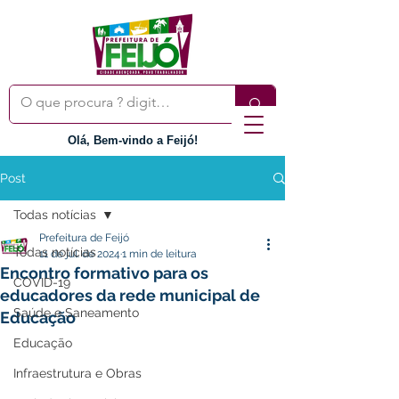
Olá, Bem-vindo a Feijó!
Post
Todas notícias
Prefeitura de Feijó
Todas notícias
11 de jul. de 2024
1 min de leitura
Encontro formativo para os
COVID-19
educadores da rede municipal de
Saúde e Saneamento
Educação
Educação
Infraestrutura e Obras