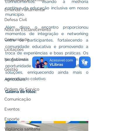
conhecimentos, visando à melhoria 
contínua da educação inclusiva em nosso 
Emenda Parlamentar
município.
Defesa Civil
Além disso, o encontro proporcionou 
Nota de Esclarecimento
momentos de integração e networking 
Comunidade
entre os participantes, fortalecendo a 
comunidade educativa e promovendo a 
Licitações
troca de experiências e boas práticas. Os 
profissionais presentes tiveram a 
No gabinete
oportunidade de compartilhar desafios e 
Gestão
soluções, enriquecendo ainda mais o 
aprendizado coletivo.
Agricultura
Ordem de Serviço
Galeria de fotos:
Comunicação
Eventos
Esporte
Vigilância sanitária