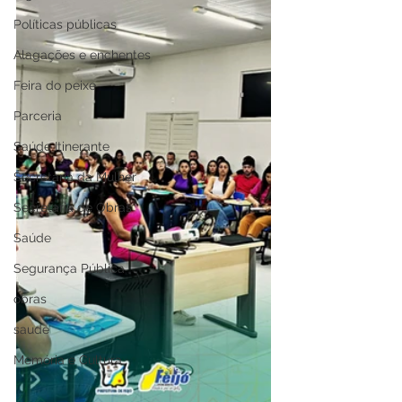
Políticas públicas
Alagações e enchentes
Feira do peixe
Parceria
Saúde Itinerante
Secretaria da Mulher
Secretaria de Obras
Saúde
Segurança Pública
obras
saude
Memória e Cultura