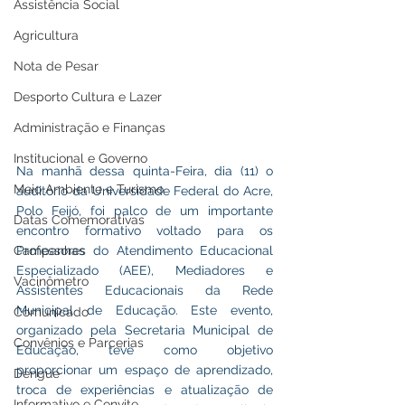
Assistência Social
Agricultura
Nota de Pesar
Desporto Cultura e Lazer
Administração e Finanças
Institucional e Governo
Na manhã dessa quinta-Feira, dia (11) o 
Meio Ambiente e Turismo
auditório da Universidade Federal do Acre, 
Polo Feijó, foi palco de um importante 
Datas Comemorativas
encontro formativo voltado para os 
Professores do Atendimento Educacional 
Campanhas
Especializado (AEE), Mediadores e 
Vacinômetro
Assistentes Educacionais da Rede 
Municipal de Educação. Este evento, 
Comunicado
organizado pela Secretaria Municipal de 
Convênios e Parcerias
Educação, teve como objetivo 
proporcionar um espaço de aprendizado, 
Dengue
troca de experiências e atualização de 
Informativo e Convite