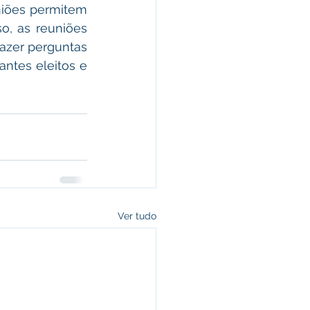
niões permitem 
o, as reuniões 
zer perguntas 
ntes eleitos e 
Ver tudo