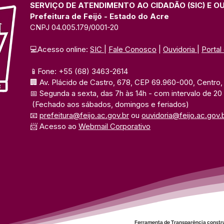
Açaí na Expo Juruá
UFA
SERVIÇO DE ATENDIMENTO AO CIDADÃO (SIC) E O
Prefeitura de Feijó - Estado do Acre
CNPJ 04.005.179/0001-20
💻Acesso online: 
SIC 
| 
Fale Conosco
 | 
Ouvidoria
| 
Portal
📱Fone: +55 (68) 3463-2614 
🏢 Av. Plácido de Castro, 678, CEP 69.960-000, Centro, F
📅 Segunda a sexta, das 7h às 14h 
- com intervalo de 20
(Fechado aos sábados, domingos e feriados)
📧 
prefeitura@feijo.ac.gov.br
 ou 
ouvidoria@feijo.ac.gov.
📨 Acesso ao 
Webmail Corporativo
Ferramenta de Transparência constr