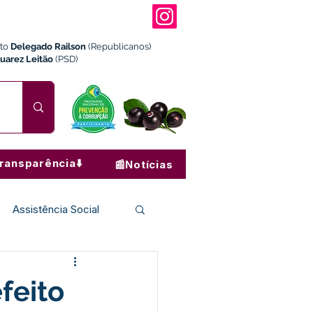
ito
Delegado Railson
(Republicanos)
Juarez Leitão
(PSD)
ransparência⬇️
📰Notícias
Assistência Social
Institucional e Governo
feito