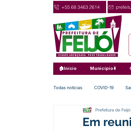
+55 68 3463 2614
prefeit
🏠Início
Município⬇️
Todas notícias
COVID-19
Sa
Prefeitura de Feijó
Agricultura
Nota de Pesar
Em reuni