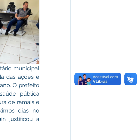
ário municipal 
a das ações e 
no. O prefeito 
aúde pública 
ra de ramais e 
imos dias no 
 justificou a 