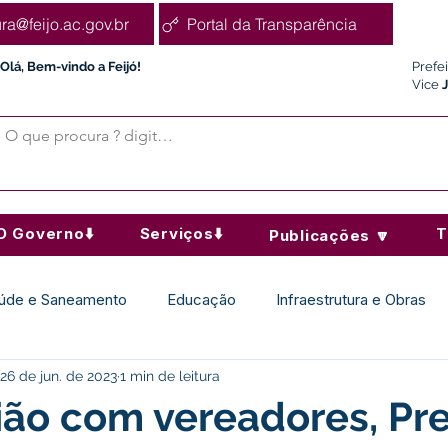
ura@feijo.ac.gov.br
Portal da Transparência
Olá, Bem-vindo a Feijó!
Prefe
Vice
O Governo⬇️
Serviços⬇️
T
Publicações 🔽
úde e Saneamento
Educação
Infraestrutura e Obras
26 de jun. de 2023
1 min de leitura
Desporto Cultura e Lazer
Administração e Finanças
ão com vereadores, Pre