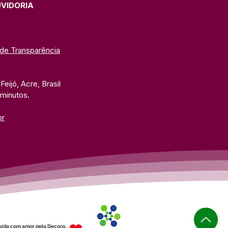
C
UVIDORIA
 de Transparência
eijó, Acre, Brasil
 minutos. 
br
uída com amor pela Decorp.