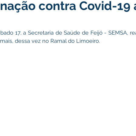
inação contra Covid-19 
atas Comemorativas
Campanhas
Vacinômetro
C
gue
Informativo e Convite
Emenda Parlamentar
De
ado 17, a Secretaria de Saúde de Feijó - SEMSA, re
mais, dessa vez no Ramal do Limoeiro. 
munidade
Licitações
No gabinete
Gestão
Ag
ação
Eventos
Esporte