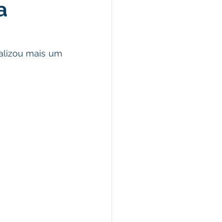
a
omunicado
fesa Civil
alizou mais um 
ricultura