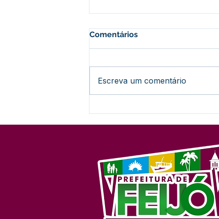
Comentários
Escreva um comentário
Prefeitura promove grande
mutirão de serviços em
alusão ao Abril Azul neste
sábado