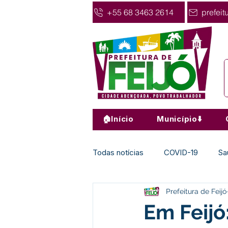
+55 68 3463 2614
prefeit
🏠Início
Município⬇️
Todas notícias
COVID-19
Sa
Prefeitura de Feijó
Agricultura
Nota de Pesar
Em Feijó