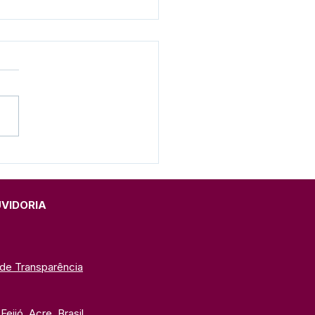
ó se Une em Caminhada
 Conscientização e
usão do Autismo
UVIDORIA
 de Transparência
eijó, Acre, Brasil