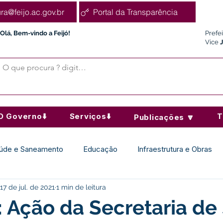
ura@feijo.ac.gov.br
Portal da Transparência
Olá, Bem-vindo a Feijó!
Prefe
Vice
O Governo⬇️
Serviços⬇️
T
Publicações 🔽
úde e Saneamento
Educação
Infraestrutura e Obras
17 de jul. de 2021
1 min de leitura
Desporto Cultura e Lazer
Administração e Finanças
: Ação da Secretaria d