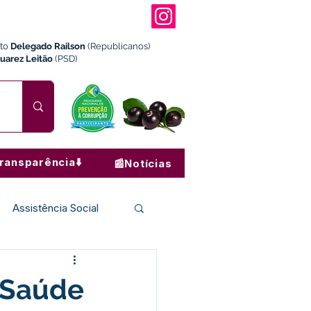
ito
Delegado Railson
(Republicanos)
Juarez Leitão
(PSD)
ransparência⬇️
📰Notícias
Assistência Social
Institucional e Governo
e Saúde