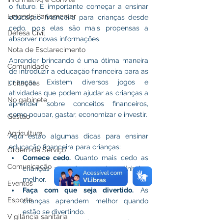
o futuro. É importante começar a ensinar 
Emenda Parlamentar
educação financeira para crianças desde 
cedo, pois elas são mais propensas a 
Defesa Civil
absorver novas informações.
Nota de Esclarecimento
Aprender brincando é uma ótima maneira 
Comunidade
de introduzir a educação financeira para as 
crianças. Existem diversos jogos e 
Licitações
atividades que podem ajudar as crianças a 
No gabinete
aprender sobre conceitos financeiros, 
como poupar, gastar, economizar e investir.
Gestão
Agricultura
Aqui estão algumas dicas para ensinar 
educação financeira para crianças:
Ordem de Serviço
Comece cedo.
 Quanto mais cedo as 
Comunicação
crianças aprenderem sobre dinheiro, 
melhor.
Eventos
Faça com que seja divertido.
 As 
Esporte
crianças aprendem melhor quando 
estão se divertindo.
Vigilância sanitária