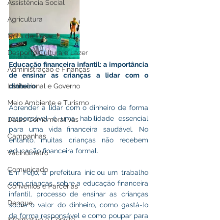
Assistência Social
Agricultura
Nota de Pesar
Desporto Cultura e Lazer
Educação financeira infantil: a importância 
Administração e Finanças
de ensinar as crianças a lidar com o 
Institucional e Governo
dinheiro
Meio Ambiente e Turismo
Aprender a lidar com o dinheiro de forma 
responsável é uma habilidade essencial 
Datas Comemorativas
para uma vida financeira saudável. No 
Campanhas
entanto, muitas crianças não recebem 
educação financeira formal.
Vacinômetro
Comunicado
Em Feijó, a prefeitura iniciou um trabalho 
com crianças, sobre a educação financeira 
Convênios e Parcerias
infantil, processo de ensinar as crianças 
Dengue
sobre o valor do dinheiro, como gastá-lo 
de forma responsável e como poupar para 
Informativo e Convite