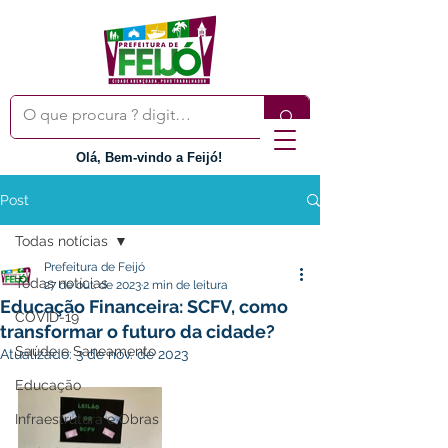
Olá, Bem-vindo a Feijó!
Post
Todas notícias
Prefeitura de Feijó
Todas notícias
27 de out. de 2023
2 min de leitura
Educação Financeira: SCFV, como
COVID-19
transformar o futuro da cidade?
Saúde e Saneamento
Atualizado:
3 de nov. de 2023
Educação
Infraestrutura e Obras