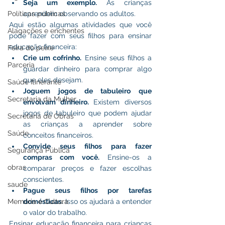
Seja um exemplo.
 As crianças 
Políticas públicas
aprendem observando os adultos.
Aqui estão algumas atividades que você 
Alagações e enchentes
pode fazer com seus filhos para ensinar 
educação financeira:
Feira do peixe
Crie um cofrinho.
 Ensine seus filhos a 
Parceria
guardar dinheiro para comprar algo 
que eles desejam.
Saúde Itinerante
Joguem jogos de tabuleiro que 
Secretaria da Mulher
envolvam dinheiro.
 Existem diversos 
jogos de tabuleiro que podem ajudar 
Secretaria de Obras
as crianças a aprender sobre 
Saúde
conceitos financeiros.
Convide seus filhos para fazer 
Segurança Pública
compras com você.
 Ensine-os a 
obras
comparar preços e fazer escolhas 
conscientes.
saude
Pague seus filhos por tarefas 
Memória e Cultura
domésticas.
 Isso os ajudará a entender 
o valor do trabalho.
Ensinar educação financeira para crianças 