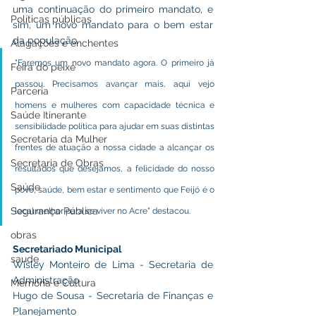
uma continuação do primeiro mandato, e 
Políticas públicas
sim, um novo mandato para o bem estar 
da população.
Alagações e enchentes
"Faremos um novo mandato agora. O primeiro já 
Feira do peixe
passou. Precisamos avançar mais, aqui vejo 
Parceria
homens e mulheres com capacidade técnica e 
Saúde Itinerante
sensibilidade política para ajudar em suas distintas 
Secretaria da Mulher
frentes de atuação a nossa cidade a alcançar os 
Secretaria de Obras
resultados que desejamos, a felicidade do nosso 
Saúde
povo, saúde, bem estar e sentimento que Feijó é o 
Segurança Pública
local melhor para se viver no Acre" destacou.
obras
Secretariado Municipal
saude
Wisley Monteiro de Lima - Secretaria de 
Administração 
Memória e Cultura
Hugo de Sousa - Secretaria de Finanças e 
Planejamento