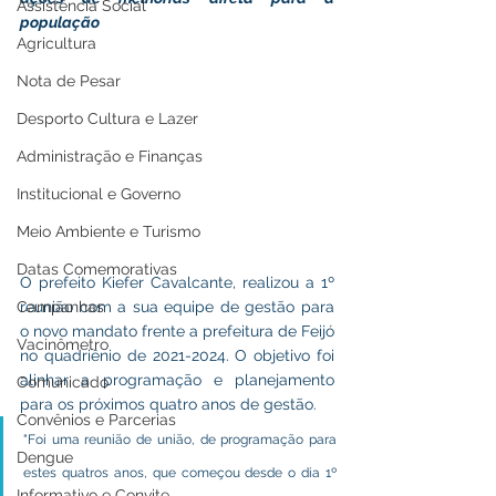
Assistência Social
população
Agricultura
Nota de Pesar
Desporto Cultura e Lazer
Administração e Finanças
Institucional e Governo
Meio Ambiente e Turismo
Datas Comemorativas
O prefeito Kiefer Cavalcante, realizou a 1º 
Campanhas
reunião com a sua equipe de gestão para 
o novo mandato frente a prefeitura de Feijó 
Vacinômetro
no quadriênio de 2021-2024. O objetivo foi 
alinhar a programação e planejamento 
Comunicado
para os próximos quatro anos de gestão.
Convênios e Parcerias
"Foi uma reunião de união, de programação para 
Dengue
estes quatros anos, que começou desde o dia 1º 
Informativo e Convite