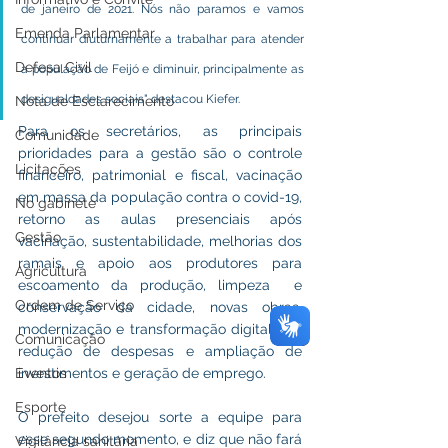
de janeiro de 2021. Nós não paramos e vamos 
Emenda Parlamentar
continuar diuturnamente a trabalhar para atender 
Defesa Civil
a população de Feijó e diminuir, principalmente as 
desigualdades sociais" destacou Kiefer.
Nota de Esclarecimento
Para os secretários, as principais 
Comunidade
prioridades para a gestão são o controle 
Licitações
financeiro, patrimonial e fiscal, vacinação 
em massa da população contra o covid-19, 
No gabinete
retorno as aulas presenciais após 
Gestão
vacinação, sustentabilidade, melhorias dos 
ramais e apoio aos produtores para 
Agricultura
escoamento da produção, limpeza  e 
Ordem de Serviço
conservação da cidade, novas obras, 
modernização e transformação digital, e a 
Comunicação
redução de despesas e ampliação de 
Eventos
investimentos e geração de emprego.  
Esporte
O prefeito desejou sorte a equipe para 
esse segundo momento, e diz que não fará 
Vigilância sanitária