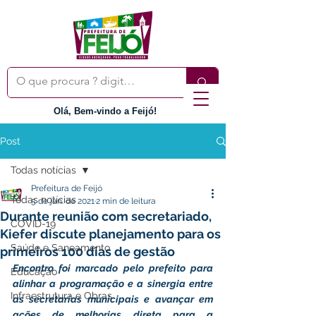
Olá, Bem-vindo a Feijó!
Post
Todas notícias
Prefeitura de Feijó
Todas notícias
5 de jan. de 2021
2 min de leitura
Durante reunião com secretariado,
COVID-19
Kiefer discute planejamento para os
Saúde e Saneamento
primeiros 100 dias de gestão
Encontro foi marcado pelo prefeito para 
Educação
alinhar a programação e a sinergia entre 
Infraestrutura e Obras
as secretarias municipais e avançar em 
ações de melhorias direta para a 