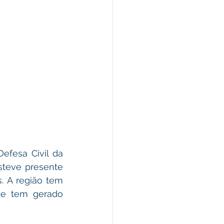
fesa Civil da 
steve presente 
. A região tem 
ue tem gerado 