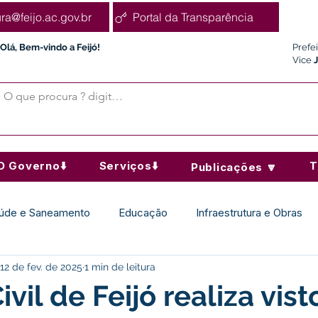
ura@feijo.ac.gov.br
Portal da Transparência
Olá, Bem-vindo a Feijó!
Prefe
Vice
O Governo⬇️
Serviços⬇️
T
Publicações 🔽
úde e Saneamento
Educação
Infraestrutura e Obras
12 de fev. de 2025
1 min de leitura
Desporto Cultura e Lazer
Administração e Finanças
vil de Feijó realiza vist