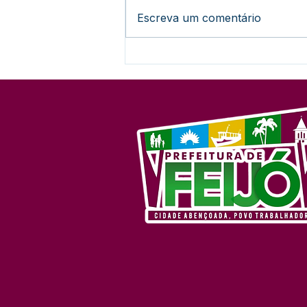
Escreva um comentário
Feijó decreta situação de
emergência após quarta
enchente do ano isolar
comunidades e destruir
lavouras