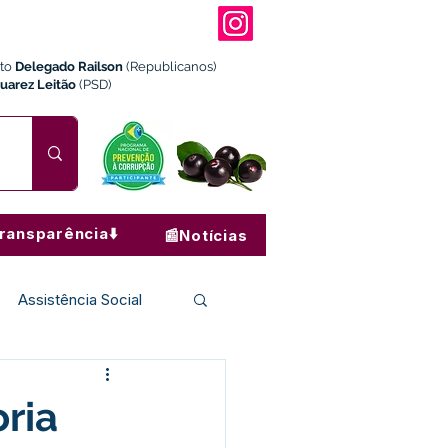
ito
Delegado Railson
(Republicanos)
Juarez Leitão
(PSD)
ransparência⬇️
📰Notícias
Assistência Social
Institucional e Governo
oria