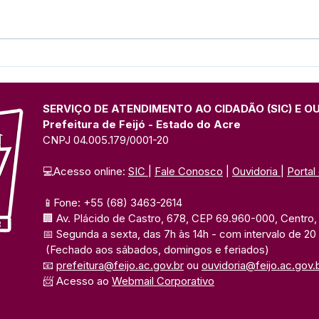
Defesa Civil Estadual
DEFE
realiza visita de cortesia ao
ALE
prefeito de Feijó
SERVIÇO DE ATENDIMENTO AO CIDADÃO (SIC) E O
Prefeitura de Feijó - Estado do Acre
CNPJ 04.005.179/0001-20
💻Acesso online: 
SIC 
| 
Fale Conosco
 | 
Ouvidoria
| 
Portal
📱Fone: +55 (68) 3463-2614 
🏢 Av. Plácido de Castro, 678, CEP 69.960-000, Centro, F
📅 Segunda a sexta, das 7h às 14h 
- com intervalo de 20
(Fechado aos sábados, domingos e feriados)
📧 
prefeitura@feijo.ac.gov.br
 ou 
ouvidoria@feijo.ac.gov.
📨 Acesso ao 
Webmail Corporativo