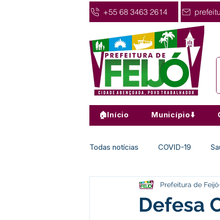
+55 68 3463 2614
prefeit
🏠Início
Município⬇️
Todas notícias
COVID-19
Sa
Prefeitura de Feijó
Agricultura
Nota de Pesar
Defesa Ci