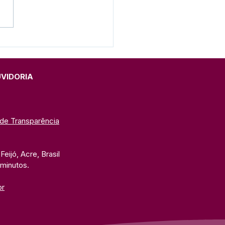
SA CIVIL – NOTA DE
RTA AOS BARQUEIROS
UVIDORIA
 de Transparência
eijó, Acre, Brasil
 minutos. 
br