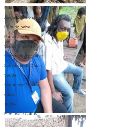
Políticas públicas
Alagações e enchentes
Feira do peixe
Parceria
Saúde Itinerante
Secretaria da Mulher
Secretaria de Obras
Saúde
Segurança Pública
obras
saude
Memória e Cultura