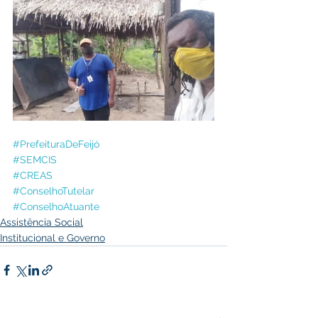
#PrefeituraDeFeijó
#SEMCIS
#CREAS
#ConselhoTutelar
#ConselhoAtuante
Assistência Social
Institucional e Governo