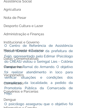
Assistência Social
Agricultura
Nota de Pesar
Desporto Cultura e Lazer
Administração e Finanças
Institucional e Governo
O Centro de Referência de Assistência 
Meio Ambiente e Turismo
Social (Creas) Renascer da prefeitura de 
Feijó, representado pelo Edimar (Psicólogo 
Datas Comemorativas
do CREAS) visitou o Seringal Lies - Colônia 
Campanhas
Paraíso no Ramal do Armando. O objetivo 
foi realizar atendimento in loco para 
Vacinômetro
verificar situações e condições dos 
moradores da localidade, a pedido da 
Comunicado
Promotoria Pública da Comarcada de 
Convênios e Parcerias
Feijó. 
Dengue
O psicólogo assegurou que o objetivo foi 
Informativo e Convite