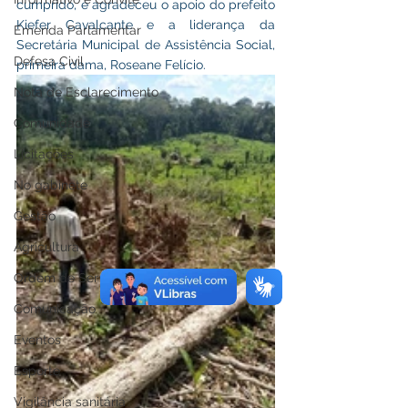
cumprido, e agradeceu o apoio do prefeito 
Kiefer Cavalcante e a liderança da 
Emenda Parlamentar
Secretária Municipal de Assistência Social, 
Defesa Civil
primeira dama, Roseane Felício. 
Nota de Esclarecimento
Comunidade
Licitações
No gabinete
Gestão
Agricultura
Ordem de Serviço
Comunicação
Eventos
Esporte
Vigilância sanitária