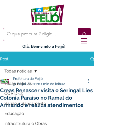
Olá, Bem-vindo a Feijó!
Post
Todas notícias
Prefeitura de Feijó
Todas notícias
31 de jul. de 2020
1 min de leitura
Creas Renascer visita o Seringal Lies
COVID-19
Colônia Paraíso no Ramal do
Saúde e Saneamento
Armando e realiza atendimentos
Educação
Infraestrutura e Obras