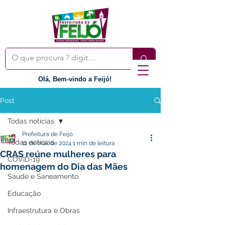
Olá, Bem-vindo a Feijó!
Post
Todas notícias
Prefeitura de Feijó
Todas notícias
11 de mai. de 2024
1 min de leitura
CRAS reúne mulheres para
COVID-19
homenagem do Dia das Mães
Saúde e Saneamento
Educação
Infraestrutura e Obras