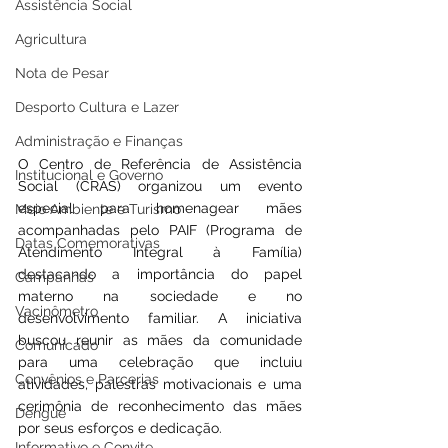
Assistência Social
Agricultura
Nota de Pesar
Desporto Cultura e Lazer
Administração e Finanças
O Centro de Referência de Assistência 
Institucional e Governo
Social (CRAS) organizou um evento 
especial para homenagear mães 
Meio Ambiente e Turismo
acompanhadas pelo PAIF (Programa de 
Datas Comemorativas
Atendimento Integral à Família) 
destacando a importância do papel 
Campanhas
materno na sociedade e no 
Vacinômetro
desenvolvimento familiar. A iniciativa 
buscou reunir as mães da comunidade 
Comunicado
para uma celebração que incluiu 
Convênios e Parcerias
atividades, palestras motivacionais e uma 
cerimônia de reconhecimento das mães 
Dengue
por seus esforços e dedicação.
Informativo e Convite