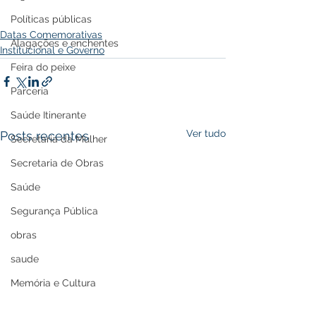
Políticas públicas
Datas Comemorativas
Alagações e enchentes
Institucional e Governo
Feira do peixe
Parceria
Saúde Itinerante
Ver tudo
Posts recentes
Secretaria da Mulher
Secretaria de Obras
Saúde
Segurança Pública
obras
saude
Memória e Cultura