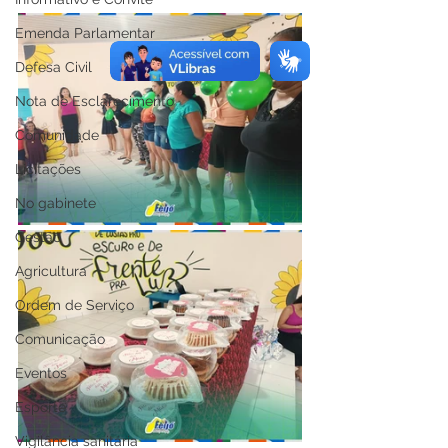
Emenda Parlamentar
Defesa Civil
Nota de Esclarecimento
Comunidade
Licitações
No gabinete
Gestão
Agricultura
Ordem de Serviço
Comunicação
Eventos
Esporte
Vigilância sanitária