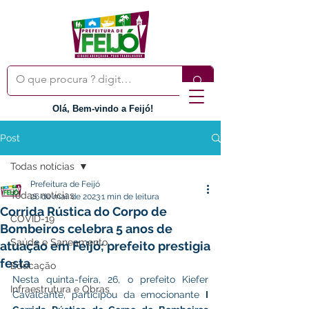
Olá, Bem-vindo a Feijó!
Post
Todas notícias
Prefeitura de Feijó
Todas notícias
26 de mai. de 2023
1 min de leitura
Corrida Rústica do Corpo de
COVID-19
Bombeiros celebra 5 anos de
Saúde e Saneamento
atuação em Feijó; prefeito prestigia
festa
Educação
Nesta quinta-feira, 26, o prefeito Kiefer 
Infraestrutura e Obras
Cavalcante, participou da emocionante 
I 