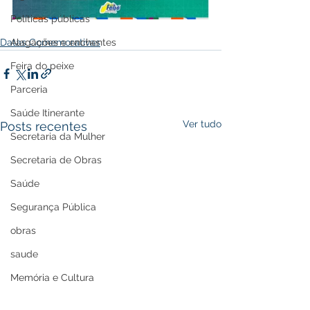
Políticas públicas
Alagações e enchentes
Datas Comemorativas
Feira do peixe
Parceria
Saúde Itinerante
Ver tudo
Posts recentes
Secretaria da Mulher
Secretaria de Obras
Saúde
Segurança Pública
obras
saude
Memória e Cultura