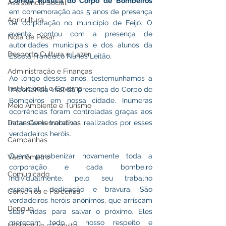
Corrida Rústica do Corpo de Bombeiros
Assistência Social
em comemoração aos 5 anos de presença 
Agricultura
da corporação no município de Feijó. O 
evento contou com a presença de 
Nota de Pesar
autoridades municipais e dos alunos da 
Desporto Cultura e Lazer
Escola Francisco Nunes Leitão.
Administração e Finanças
Ao longo desses anos, testemunhamos a 
Institucional e Governo
importância vital da presença do Corpo de 
Bombeiros em nossa cidade. Inúmeras 
Meio Ambiente e Turismo
ocorrências foram controladas graças aos 
Datas Comemorativas
incansáveis trabalhos realizados por esses 
verdadeiros heróis.
Campanhas
Quero parabenizar novamente toda a 
Vacinômetro
corporação e cada bombeiro 
Comunicado
individualmente, pelo seu trabalho 
essencial, dedicação e bravura. São 
Convênios e Parcerias
verdadeiros heróis anônimos, que arriscam 
Dengue
suas vidas para salvar o próximo. Eles 
merecem todo o nosso respeito e 
Informativo e Convite