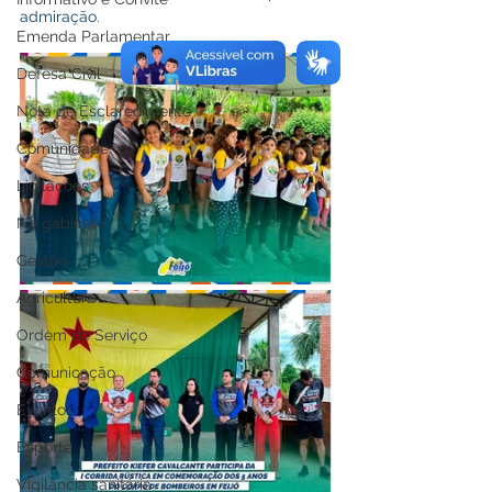
admiração.
Emenda Parlamentar
Defesa Civil
Nota de Esclarecimento
Comunidade
Licitações
No gabinete
Gestão
Agricultura
Ordem de Serviço
Comunicação
Eventos
Esporte
Vigilância sanitária