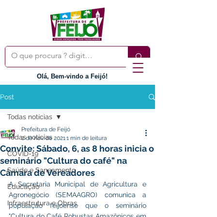
Olá, Bem-vindo a Feijó!
Post
Todas notícias
Prefeitura de Feijó
Todas notícias
2 de nov. de 2021
1 min de leitura
Convite: Sábado, 6, as 8 horas inicia o
COVID-19
seminário "Cultura do café" na
Saúde e Saneamento
Câmara de Vereadores
A Secretaria Municipal de Agricultura e 
Educação
Agronegócio (SEMAAGRO) comunica a 
Infraestrutura e Obras
população feijoense que o seminário 
"Cultura do Café Robustas Amazônicos em 