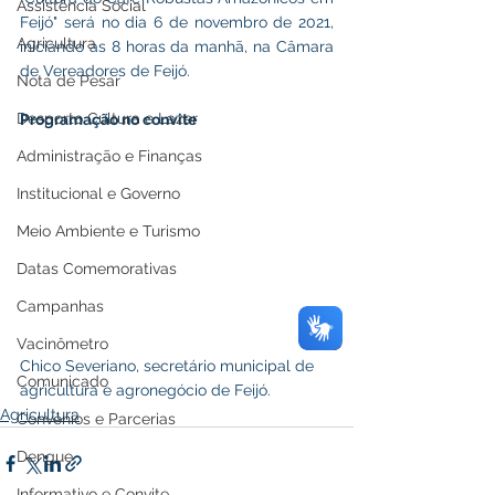
Assistência Social
Feijó" será no dia 6 de novembro de 2021, 
Agricultura
iniciando as 8 horas da manhã, na Câmara 
de Vereadores de Feijó. 
Nota de Pesar
Desporto Cultura e Lazer
Programação no convite
Administração e Finanças
Institucional e Governo
Meio Ambiente e Turismo
Datas Comemorativas
Campanhas
Vacinômetro
Chico Severiano, secretário municipal de 
Comunicado
agricultura e agronegócio de Feijó.
Agricultura
Convênios e Parcerias
Dengue
Informativo e Convite