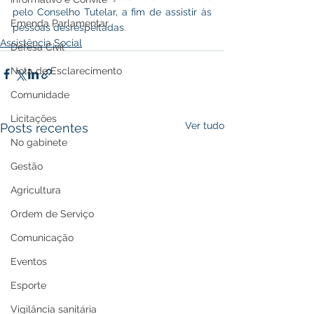
pelo Conselho Tutelar, a fim de assistir às 
Emenda Parlamentar
pessoas desrespeitadas.
Assistência Social
Defesa Civil
Nota de Esclarecimento
Comunidade
Licitações
Ver tudo
Posts recentes
No gabinete
Gestão
Agricultura
Ordem de Serviço
Comunicação
Eventos
Esporte
Vigilância sanitária