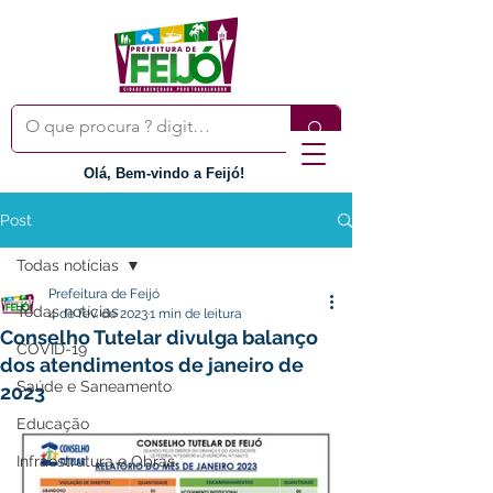
Olá, Bem-vindo a Feijó!
Post
Todas notícias
Prefeitura de Feijó
Todas notícias
4 de fev. de 2023
1 min de leitura
Conselho Tutelar divulga balanço
COVID-19
dos atendimentos de janeiro de
Saúde e Saneamento
2023
Educação
Infraestrutura e Obras