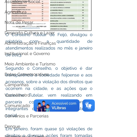
Assistência Social
Agricultura
Nota de Pesar
Desporto Cultura e Lazer
O Conselho Tutelar de Feijó, divulgou o 
relatório com a quantidade de 
Administração e Finanças
atendimentos realizados no mês e janeiro 
Institucional e Governo
de 2023.
Meio Ambiente e Turismo
Segundo o Conselho, o objetivo é dar 
Datas Comemorativas
transparência a sociedade feijoense e aos 
acreanos, sobre a violação dos direitos que 
Campanhas
ocorrem na cidade, e as ações que o 
Conselho Tutelar, vem realizando em 
Vacinômetro
parceria com os demais órgãos, 
Comunicado
integrantes do sistema de assistência 
social.
Convênios e Parcerias
Dengue
Em janeiro, foram quase 50 violações de 
direitos e diversas ações foram tomadas 
Informativo e Convite