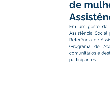
de mulhe
Meio Ambiente e Turismo
D
Assistên
Convênios e Parcerias
Den
Em um gesto de so
Assistência Socia
Referência de Assi
Nota de Esclarecimento
Co
(Programa de Ate
comunitários e dest
participantes.
Ordem de Serviço
Comunic