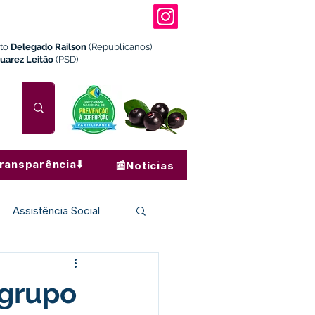
ito
Delegado Railson
(Republicanos)
Juarez Leitão
(PSD)
ransparência⬇️
📰Notícias
Assistência Social
Institucional e Governo
 grupo