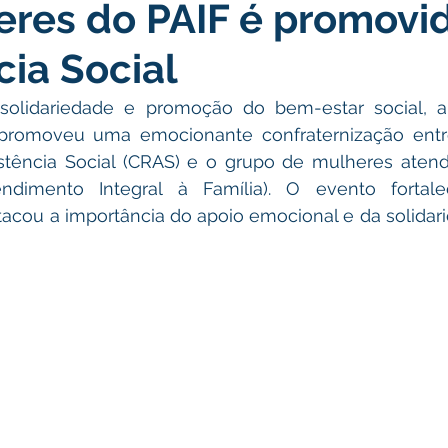
res do PAIF é promovi
atas Comemorativas
Campanhas
Vacinômetro
C
cia Social
gue
Informativo e Convite
Emenda Parlamentar
De
lidariedade e promoção do bem-estar social, a 
l promoveu uma emocionante confraternização entr
stência Social (CRAS) e o grupo de mulheres atendi
munidade
Licitações
No gabinete
Gestão
Ag
ndimento Integral à Família). O evento fortale
acou a importância do apoio emocional e da solidari
ação
Eventos
Esporte