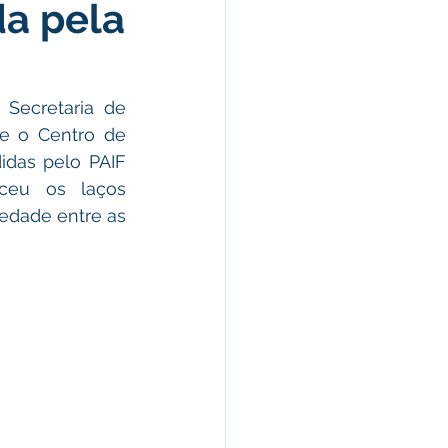
da pela
omunicado
fesa Civil
Secretaria de 
e o Centro de 
das pelo PAIF 
ricultura
ceu os laços 
edade entre as 