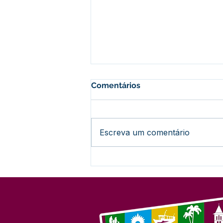
Comentários
Escreva um comentário
Com grande celebração,
Feijó encerra programação
do Abril Azul dedicada à
conscientização do
autismo