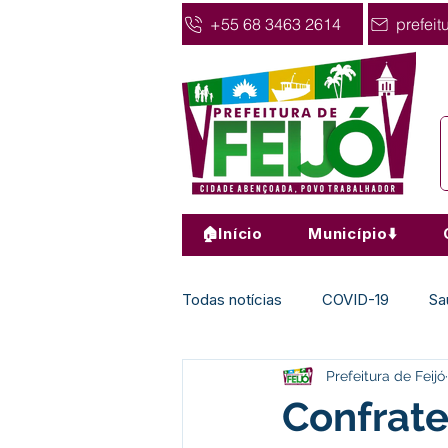
+55 68 3463 2614
prefeit
🏠Início
Município⬇️
Todas notícias
COVID-19
Sa
Prefeitura de Feijó
Agricultura
Nota de Pesar
Confrat