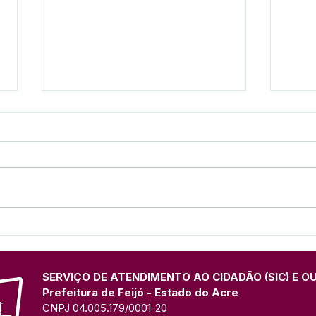
Feijó promove grande
Pref
evento de conscientização
fort
e inclusão em alusão ao
valo
Abril Azul neste sábado
a Me
SERVIÇO DE ATENDIMENTO AO CIDADÃO (SIC) E O
Prefeitura de Feijó - Estado do Acre
CNPJ 04.005.179/0001-20