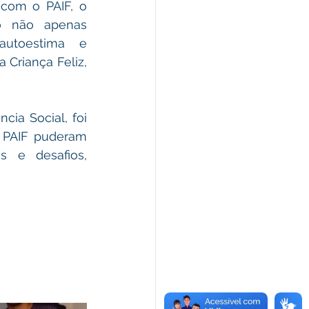
com o PAIF, o 
o não apenas 
utoestima e 
riança Feliz, 
ia Social, foi 
 PAIF puderam 
s e desafios, 