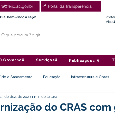
ura@feijo.ac.gov.br
Portal da Transparência
Olá, Bem-vindo a Feijó!
Prefe
Vice
O Governo⬇️
Serviços⬇️
T
Publicações 🔽
úde e Saneamento
Educação
Infraestrutura e Obras
13 de dez. de 2023
1 min de leitura
Desporto Cultura e Lazer
Administração e Finanças
ernização do CRAS com