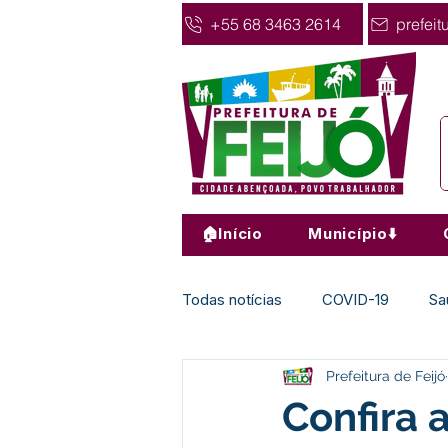
+55 68 3463 2614
prefeit
🏠Início
Município⬇️
Todas notícias
COVID-19
Sa
Prefeitura de Feijó
Agricultura
Nota de Pesar
Confira 