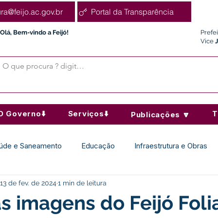
ura@feijo.ac.gov.br
Portal da Transparência
Olá, Bem-vindo a Feijó!
Prefe
Vice
O Governo⬇️
Serviços⬇️
T
Publicações 🔽
úde e Saneamento
Educação
Infraestrutura e Obras
13 de fev. de 2024
1 min de leitura
Desporto Cultura e Lazer
Administração e Finanças
as imagens do Feijó Foli