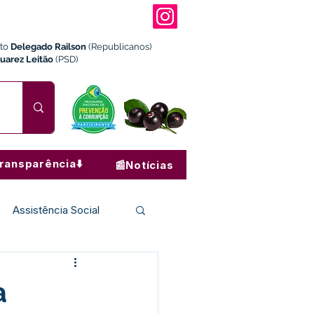
ito
Delegado Railson
(Republicanos)
Juarez Leitão
(PSD)
ransparência⬇️
📰Notícias
Assistência Social
Institucional e Governo
a