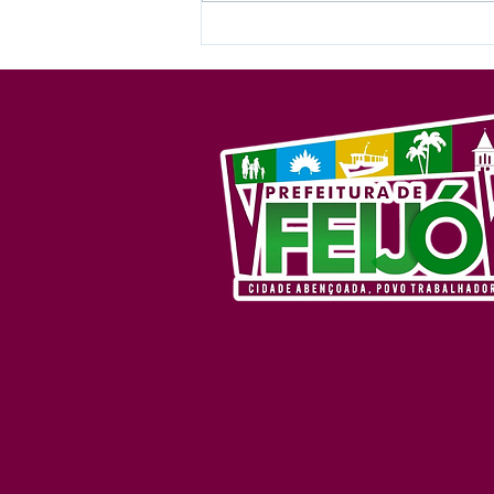
Com sucesso de público e
talento, Feijó encerra fase
municipal dos Jogos
Escolares 2026