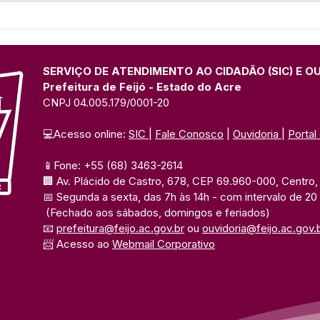
Prefeitura de Feijó
Feijó
promove fase municipal
muni
dos Jogos Escolares com
Esco
diversas modalidades
prog
SERVIÇO DE ATENDIMENTO AO CIDADÃO (SIC) E O
Prefeitura de Feijó - Estado do Acre
CNPJ 04.005.179/0001-20
💻Acesso online: 
SIC 
| 
Fale Conosco
 | 
Ouvidoria
| 
Portal
📱Fone: +55 (68) 3463-2614 
🏢 Av. Plácido de Castro, 678, CEP 69.960-000, Centro, F
📅 Segunda a sexta, das 7h às 14h 
- com intervalo de 20
(Fechado aos sábados, domingos e feriados)
📧 
prefeitura@feijo.ac.gov.br
 ou 
ouvidoria@feijo.ac.gov.
📨 Acesso ao 
Webmail Corporativo