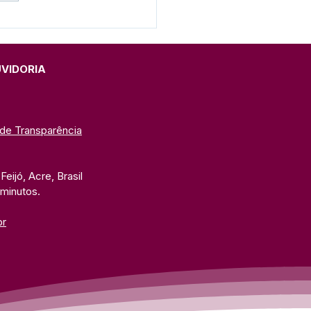
 dá início à fase
cipal dos Jogos
lares 2026 com ampla
ramação esportiva
UVIDORIA
 de Transparência
eijó, Acre, Brasil
 minutos. 
br