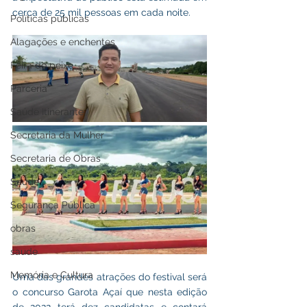
cerca de 25 mil pessoas em cada noite.
Políticas públicas
Alagações e enchentes
Feira do peixe
Parceria
Saúde Itinerante
Secretaria da Mulher
Secretaria de Obras
Saúde
Segurança Pública
obras
saude
Memória e Cultura
Uma das grandes atrações do festival será 
o concurso Garota Açaí que nesta edição 