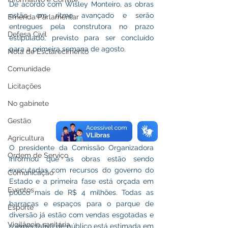
De acordo com Wisley Monteiro, as obras 
estão em ritmo avançado e serão 
Emenda Parlamentar
entregues pela construtora no prazo 
Defesa Civil
estipulado, previsto para ser concluído 
para a primeira semana de agosto.
Nota de Esclarecimento
Comunidade
Licitações
No gabinete
Gestão
Agricultura
O presidente da Comissão Organizadora 
Ordem de Serviço
informou que as obras estão sendo 
executadas com recursos do governo do 
Comunicação
Estado e a primeira fase está orçada em 
Eventos
pouco mais de R$ 4 milhões. Todas as 
barracas e espaços para o parque de 
Esporte
diversão já estão com vendas esgotadas e 
Vigilância sanitária
a expectativa de público está estimada em 