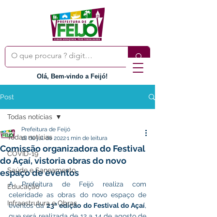
Olá, Bem-vindo a Feijó!
Post
Todas notícias
Prefeitura de Feijó
Todas notícias
18 de jul. de 2022
1 min de leitura
Comissão organizadora do Festival
COVID-19
do Açaí, vistoria obras do novo
Saúde e Saneamento
espaço de eventos
A Prefeitura de Feijó realiza com 
Educação
celeridade as obras do novo espaço de 
Infraestrutura e Obras
eventos da 
23ª edição do Festival do Açaí
, 
que será realizada de 12 a 14 de agosto de 