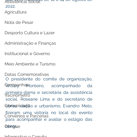
Assistência Social
2022. 
Agricultura
Nota de Pesar
Desporto Cultura e Lazer
Administração e Finanças
Institucional e Governo
Meio Ambiente e Turismo
Datas Comemorativas
O presidente do comite de organização, 
Campanhas
Wisley Monteiro, acompanhado da 
primeira-dama e secretária da assistência 
Vacinômetro
social, Roseane Lima e do secretário de 
Comunicado
obras, viação e urbanismo, Evandro Melo, 
fizeram uma vistoria no local do evento 
Convênios e Parcerias
para acompanhar e avaliar o estágio das 
obras.
Dengue
Informativo e Convite