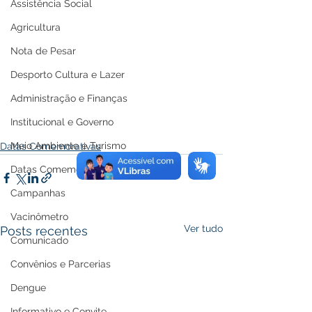
Assistência Social
Agricultura
Nota de Pesar
Desporto Cultura e Lazer
Administração e Finanças
Institucional e Governo
Meio Ambiente e Turismo
Datas Comemorativas
Datas Comemorativas
Campanhas
Vacinômetro
Ver tudo
Posts recentes
Comunicado
Convênios e Parcerias
Dengue
Informativo e Convite