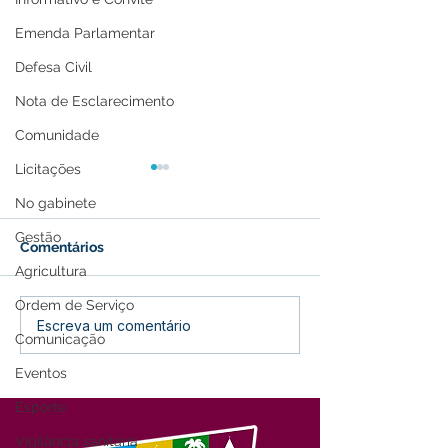
Emenda Parlamentar
Defesa Civil
Nota de Esclarecimento
Comunidade
Licitações
No gabinete
Gestão
Comentários
Agricultura
Ordem de Serviço
Parabéns, Acre! 64 anos
12 de junho: Fel
Escreva um comentário
Comunicação
de conquistas e
dos Namorados
esperança
Eventos
Esporte
Vigilância sanitária