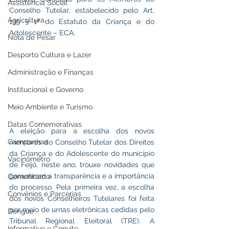
Assistência Social
Conselho Tutelar, estabelecido pelo Art. 
Agricultura
139 § 1º do Estatuto da Criança e do 
Adolescente – ECA.
Nota de Pesar
Desporto Cultura e Lazer
Administração e Finanças
Institucional e Governo
Meio Ambiente e Turismo
Datas Comemorativas
A eleição para a escolha dos novos 
Campanhas
membros do Conselho Tutelar dos Direitos 
da Criança e do Adolescente do município 
Vacinômetro
de Feijó, neste ano, trouxe novidades que 
garantiram a transparência e a importância 
Comunicado
do processo. Pela primeira vez, a escolha 
Convênios e Parcerias
dos novos Conselheiros Tutelares foi feita 
por meio de urnas eletrônicas cedidas pelo 
Dengue
Tribunal Regional Eleitoral (TRE). A 
Informativo e Convite