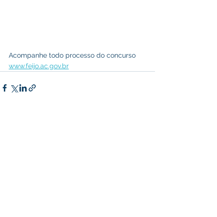
Acompanhe todo processo do concurso  
www.feijo.ac.gov.br
Ver tudo
Posts recentes