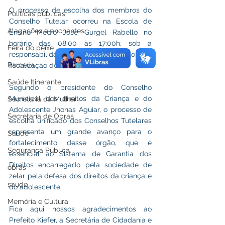
O processo de escolha dos membros do 
Políticas públicas
Conselho Tutelar ocorreu na Escola de 
Alagações e enchentes
Ensino Médio José Gurgel Rabello no 
horário das 08:00 às 17:00h, sob a 
Feira do peixe
responsabilidade da comissão eleitoral e 
Parceria
fiscalização do Ministério Público.
Saúde Itinerante
Segundo o presidente do Conselho 
Municipal dos direitos da Criança e do 
Secretaria da Mulher
Adolescente Jhonas Aguiar, o processo de 
Secretaria de Obras
escolha unificado dos Conselhos Tutelares 
representa um grande avanço para o 
Saúde
fortalecimento desse órgão, que é 
Segurança Pública
essencial ao Sistema de Garantia dos 
Direitos encarregado pela sociedade de 
obras
zelar pela defesa dos direitos da criança e 
saude
do adolescente.
Memória e Cultura
Fica aqui nossos agradecimentos ao 
Prefeito Kiefer, a Secretária de Cidadania e 