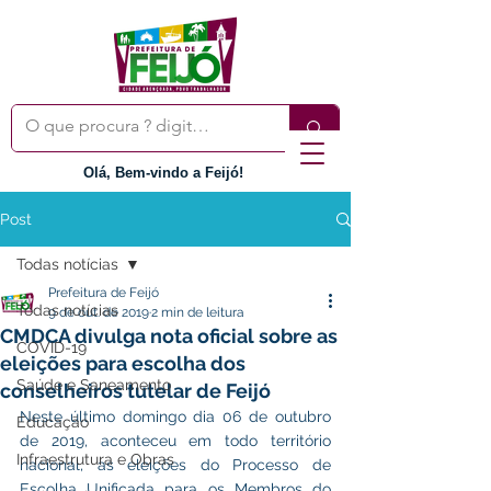
Olá, Bem-vindo a Feijó!
Post
Todas notícias
Prefeitura de Feijó
Todas notícias
9 de out. de 2019
2 min de leitura
CMDCA divulga nota oficial sobre as
COVID-19
eleições para escolha dos
Saúde e Saneamento
conselheiros tutelar de Feijó
Neste último domingo dia 06 de outubro 
Educação
de 2019, aconteceu em todo território 
Infraestrutura e Obras
nacional, as eleições do Processo de 
Escolha Unificada para os Membros do 