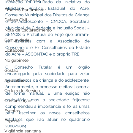
inovação foi resultado da iniciativa do 
Ministério Público Estadual do Acre, 
Emenda Parlamentar
Conselho Municipal dos Direitos da Criança 
Defesa Civil
e do Adolescente – CMDCA, Secretaria 
Municipal de Cidadania e Inclusão Social – 
Nota de Esclarecimento
SEMCIS e Prefeitura de Feijó que uniram-
Comunidade
se esforços com a Associação de 
Conselheiro e Ex Conselheiros do Estado 
Licitações
do Acre – ASCONTAC e o próprio TRE.
No gabinete
O Conselho Tutelar é um órgão 
Gestão
encarregado pela sociedade para zelar 
pelos direitos da criança e do adolescente. 
Agricultura
Anteriormente, o processo eleitoral ocorria 
Ordem de Serviço
de forma manual. É uma eleição não 
obrigatória, mas a sociedade feijoense 
Comunicação
compreendeu a importância e foi as urnas 
Eventos
para escolher os novos conselheiros 
tutelares que irão atuar no quadriênio 
Esporte
2020/2024.
Vigilância sanitária