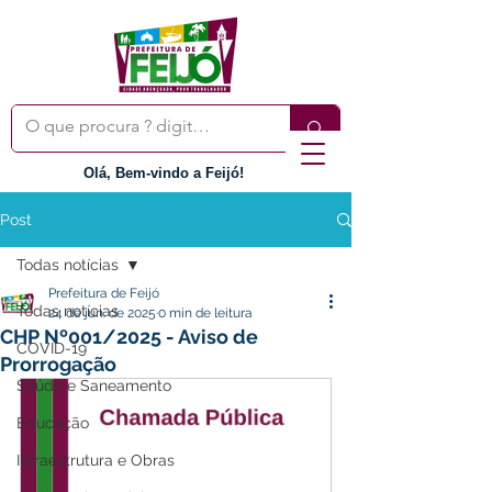
Olá, Bem-vindo a Feijó!
Post
Todas notícias
Prefeitura de Feijó
Todas notícias
24 de jun. de 2025
0 min de leitura
CHP Nº001/2025 - Aviso de
COVID-19
Prorrogação
Saúde e Saneamento
Educação
Infraestrutura e Obras