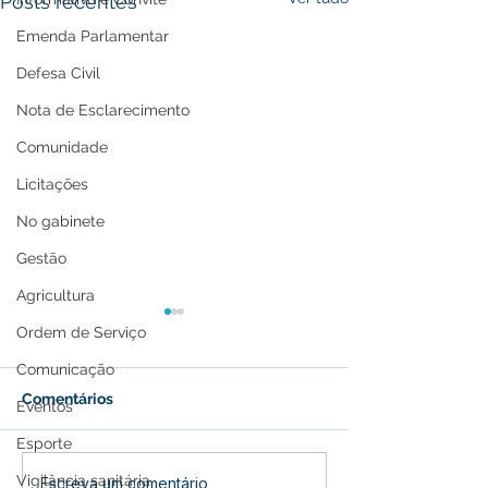
Posts recentes
Emenda Parlamentar
Defesa Civil
Nota de Esclarecimento
Comunidade
Licitações
No gabinete
Gestão
Agricultura
Ordem de Serviço
Comunicação
Comentários
Eventos
Esporte
Vigilância sanitária
Prefeitura de Feijó Abre
Agosto Lilás e 
Escreva um comentário