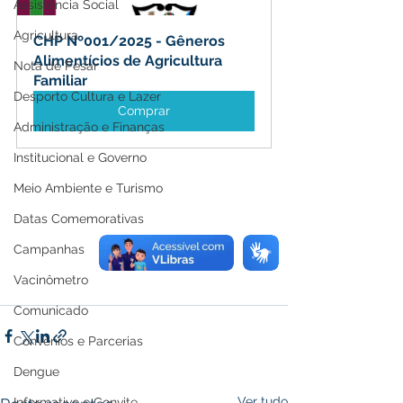
Assistência Social
Agricultura
CHP Nº001/2025 - Gêneros 
Alimentícios de Agricultura 
Nota de Pesar
Familiar
Desporto Cultura e Lazer
Comprar
Administração e Finanças
Institucional e Governo
Meio Ambiente e Turismo
Datas Comemorativas
Campanhas
Vacinômetro
Comunicado
Convênios e Parcerias
Dengue
Ver tudo
Informativo e Convite