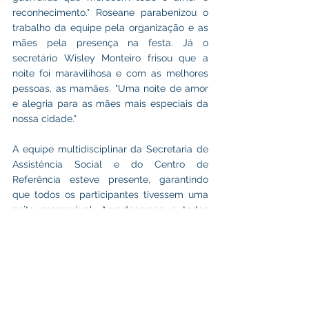
reconhecimento." Roseane parabenizou o 
trabalho da equipe pela organização e as 
mães pela presença na festa. Já o 
secretário Wisley Monteiro frisou que a 
noite foi maravilihosa e com as melhores 
pessoas, as mamães. "Uma noite de amor 
e alegria para as mães mais especiais da 
nossa cidade."
A equipe multidisciplinar da Secretaria de 
Assistência Social e do Centro de 
Referência esteve presente, garantindo 
que todos os participantes tivessem uma 
noite memorável. Agradecemos a todos 
que contribuíram para a realização deste 
momento único e especial em 
homenagem às mães.
Assistência Social
Datas Comemorativas