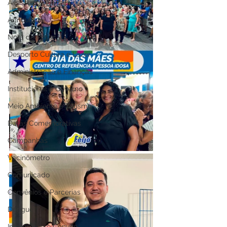
Assistência Social
Agricultura
Nota de Pesar
Desporto Cultura e Lazer
Administração e Finanças
Institucional e Governo
Meio Ambiente e Turismo
Datas Comemorativas
Campanhas
Vacinômetro
Comunicado
Convênios e Parcerias
Dengue
Informativo e Convite