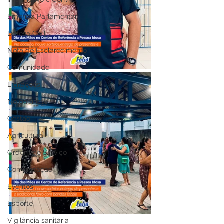
Emenda Parlamentar
Defesa Civil
Nota de Esclarecimento
Comunidade
Licitações
No gabinete
Gestão
Agricultura
Ordem de Serviço
Comunicação
Eventos
Esporte
Vigilância sanitária