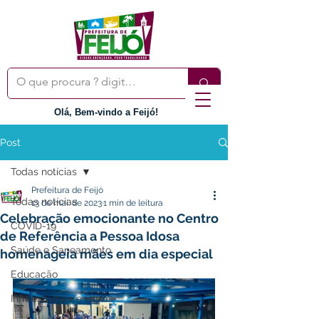
Olá, Bem-vindo a Feijó!
Post
Todas notícias
Prefeitura de Feijó
Todas notícias
13 de mai. de 2023
1 min de leitura
Celebração emocionante no Centro
COVID-19
de Referência a Pessoa Idosa
Saúde e Saneamento
homenageia mães em dia especial
Educação
Infraestrutura e Obras