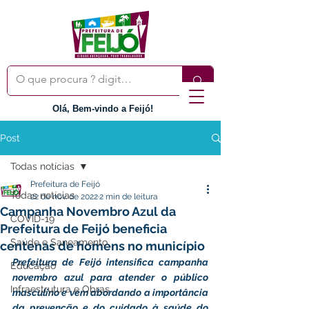
Olá, Bem-vindo a Feijó!
Post
Todas notícias
Prefeitura de Feijó
Todas notícias
22 de nov. de 2022
2 min de leitura
Campanha Novembro Azul da
COVID-19
Prefeitura de Feijó beneficia
Saúde e Saneamento
centenas de homens no município
Prefeitura de Feijó intensifica campanha 
Educação
novembro azul para atender o público 
Infraestrutura e Obras
masculino e vem abordando a importância 
da prevenção e do cuidado à saúde do 