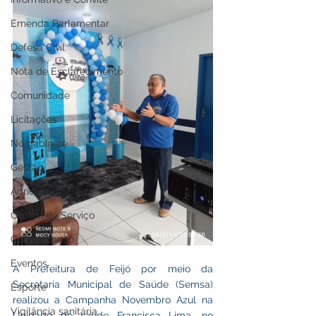
Emenda Parlamentar
Defesa Civil
Nota de Esclarecimento
Comunidade
Licitações
No gabinete
Gestão
Agricultura
Ordem de Serviço
Comunicação
Eventos
A Prefeitura de Feijó por meio da 
Secretaria Municipal de Saúde (Semsa) 
Esporte
realizou a Campanha Novembro Azul na 
Vigilância sanitária
Unidade de saúde Francisca Lima, no 