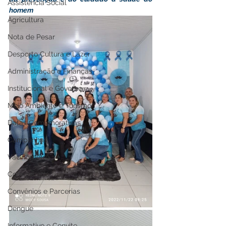
Assistência Social
homem
Agricultura
Nota de Pesar
Desporto Cultura e Lazer
Administração e Finanças
Institucional e Governo
Meio Ambiente e Turismo
Datas Comemorativas
Campanhas
Vacinômetro
Comunicado
Convênios e Parcerias
Dengue
Informativo e Convite