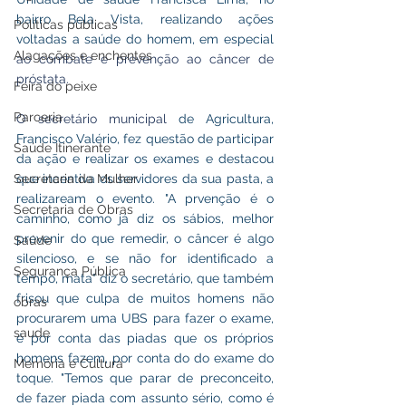
bairro Bela Vista, realizando ações 
Políticas públicas
voltadas a saúde do homem, em especial 
Alagações e enchentes
ao combate e prevenção ao câncer de 
próstata.
Feira do peixe
Parceria
O secretário municipal 
de Agricultura, 
Francisco Valério, fez questão de participar 
Saúde Itinerante
da ação e realizar os exames e destacou 
Secretaria da Mulher
que incentiva os servidores da sua pasta, a 
realizaream o evento. "A prvenção é o 
Secretaria de Obras
caminho, como já diz os sábios, melhor 
prevenir do que remedir, o câncer é algo 
Saúde
silencioso, e se não for identificado a 
Segurança Pública
tempo, mata" diz o secretário, que também 
frisou que culpa de muitos homens não 
obras
procurarem uma UBS para fazer o exame, 
saude
é por conta das piadas que os próprios 
homens fazem, por conta do do exame do 
Memória e Cultura
toque. "Temos que parar de preconceito, 
de fazer piada com assunto sério, como é 