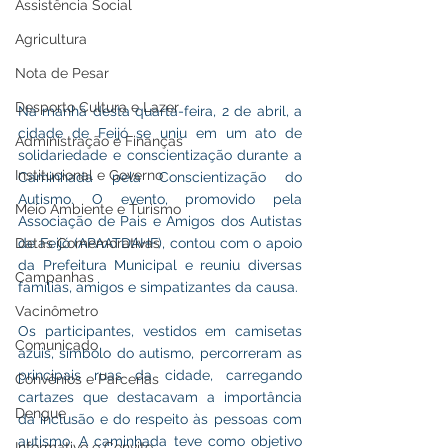
Assistência Social
Agricultura
Nota de Pesar
Desporto Cultura e Lazer
Na manhã desta quarta-feira, 2 de abril, a 
cidade de Feijó se uniu em um ato de 
Administração e Finanças
solidariedade e conscientização durante a 
Institucional e Governo
Caminhada pela Conscientização do 
Autismo. O evento, promovido pela 
Meio Ambiente e Turismo
Associação de Pais e Amigos dos Autistas 
Datas Comemorativas
de Feijó (APAATDAHF), contou com o apoio 
da Prefeitura Municipal e reuniu diversas 
Campanhas
famílias, amigos e simpatizantes da causa.
Vacinômetro
Os participantes, vestidos em camisetas 
Comunicado
azuis, símbolo do autismo, percorreram as 
principais ruas da cidade, carregando 
Convênios e Parcerias
cartazes que destacavam a importância 
Dengue
da inclusão e do respeito às pessoas com 
autismo. A caminhada teve como objetivo 
Informativo e Convite