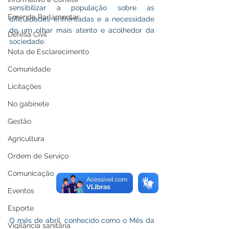
sensibilizar a população sobre as 
Emenda Parlamentar
dificuldades enfrentadas e a necessidade 
de um olhar mais atento e acolhedor da 
Defesa Civil
sociedade.
Nota de Esclarecimento
Comunidade
Licitações
No gabinete
Gestão
Agricultura
Ordem de Serviço
Comunicação
Eventos
Esporte
O mês de abril, conhecido como o Mês da 
Vigilância sanitária