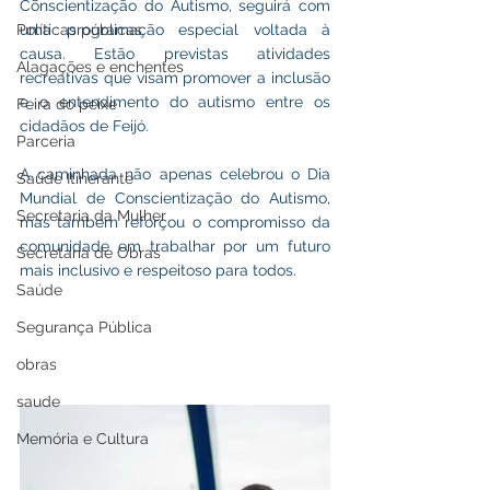
Conscientização do Autismo, seguirá com 
Políticas públicas
uma programação especial voltada à 
causa. Estão previstas atividades 
Alagações e enchentes
recreativas que visam promover a inclusão 
e o entendimento do autismo entre os 
Feira do peixe
cidadãos de Feijó.
Parceria
A caminhada não apenas celebrou o Dia 
Saúde Itinerante
Mundial de Conscientização do Autismo, 
Secretaria da Mulher
mas também reforçou o compromisso da 
comunidade em trabalhar por um futuro 
Secretaria de Obras
mais inclusivo e respeitoso para todos.
Saúde
Segurança Pública
obras
saude
Memória e Cultura