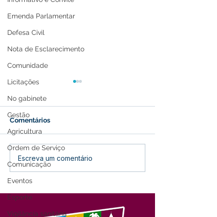
Emenda Parlamentar
Defesa Civil
Nota de Esclarecimento
Comunidade
Licitações
No gabinete
Gestão
Comentários
Agricultura
Ordem de Serviço
Recomendações para
Prefeitura de Fe
Escreva um comentário
Comunicação
isolamento de casos por
vacinação de c
covid-19
entre 10 e 11 a
Eventos
Esporte
Vigilância sanitária