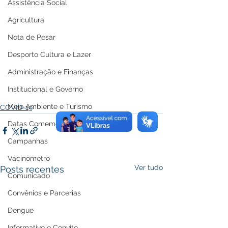
Assistência Social
Agricultura
Nota de Pesar
Desporto Cultura e Lazer
Administração e Finanças
Institucional e Governo
Meio Ambiente e Turismo
COVID-19
Datas Comemorativas
Campanhas
Vacinômetro
Ver tudo
Posts recentes
Comunicado
Convênios e Parcerias
Dengue
Informativo e Convite