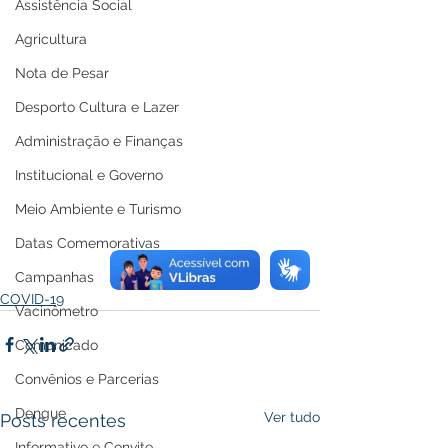
Assistência Social
Agricultura
Nota de Pesar
Desporto Cultura e Lazer
Administração e Finanças
Institucional e Governo
Meio Ambiente e Turismo
Datas Comemorativas
Campanhas
COVID-19
Vacinômetro
Comunicado
Convênios e Parcerias
Dengue
Ver tudo
Posts recentes
Informativo e Convite