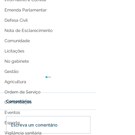
Emenda Parlamentar
Defesa Civil
Nota de Esclarecimento
Comunidade
Licitações
No gabinete
Gestão
Agricultura
Ordem de Serviço
Comentários
Comunicação
Eventos
Esporte
Recomendações para
Prefeitura de Fe
Escreva um comentário
isolamento de casos por
vacinação de c
Vigilância sanitária