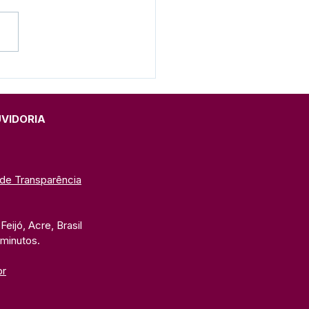
eitura de Feijó inicia
nação de crianças
e 10 e 11 anos
UVIDORIA
 de Transparência
eijó, Acre, Brasil
 minutos. 
br