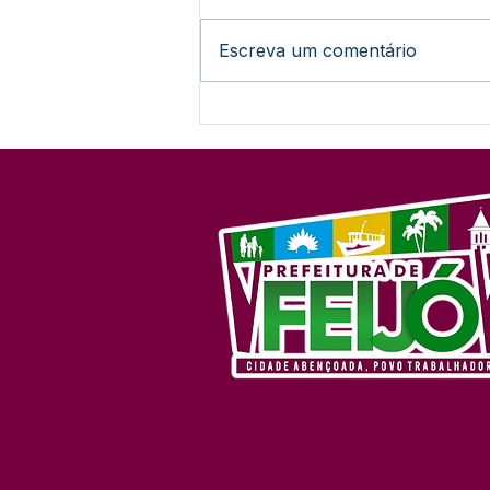
Escreva um comentário
Unidade sentinela atende
especificamente casos de
Dengue e Covid no
município de Feijó