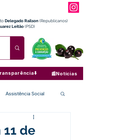
ito
Delegado Railson
(Republicanos)
Juarez Leitão
(PSD)
ransparência⬇️
📰Notícias
Assistência Social
Institucional e Governo
 11 de