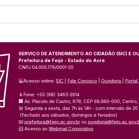
Recomendações para
Pref
isolamento de casos por
vaci
covid-19
entr
SERVIÇO DE ATENDIMENTO AO CIDADÃO (SIC) E O
Prefeitura de Feijó - Estado do Acre
CNPJ 04.005.179/0001-20
💻Acesso online: 
SIC 
| 
Fale Conosco
 | 
Ouvidoria
| 
Portal
📱Fone: +55 (68) 3463-2614 
🏢 Av. Plácido de Castro, 678, CEP 69.960-000, Centro, F
📅 Segunda a sexta, das 7h às 14h 
- com intervalo de 20
(Fechado aos sábados, domingos e feriados)
📧 
prefeitura@feijo.ac.gov.br
 ou 
ouvidoria@feijo.ac.gov.
📨 Acesso ao 
Webmail Corporativo