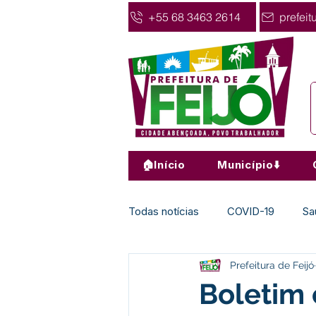
+55 68 3463 2614
prefeit
🏠Início
Município⬇️
Todas notícias
COVID-19
Sa
Prefeitura de Feijó
Agricultura
Nota de Pesar
Boletim 