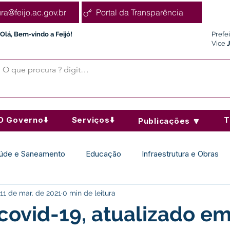
ura@feijo.ac.gov.br
Portal da Transparência
Olá, Bem-vindo a Feijó!
Prefe
Vice
O Governo⬇️
Serviços⬇️
T
Publicações 🔽
úde e Saneamento
Educação
Infraestrutura e Obras
11 de mar. de 2021
0 min de leitura
Desporto Cultura e Lazer
Administração e Finanças
covid-19, atualizado em