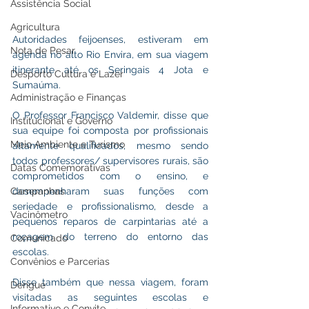
Assistência Social
Agricultura
Autoridades feijoenses, estiveram em 
Nota de Pesar
agenda no alto Rio Envira, em sua viagem 
itinerante até os Seringais 4 Jota e 
Desporto Cultura e Lazer
Sumaúma.
Administração e Finanças
O Professor Francisco Valdemir, disse que 
Institucional e Governo
sua equipe foi composta por profissionais 
Meio Ambiente e Turismo
altamente qualificados, mesmo sendo 
todos professores/ supervisores rurais, são 
Datas Comemorativas
comprometidos com o ensino, e 
desempenharam suas funções com 
Campanhas
seriedade e profissionalismo, desde a 
Vacinômetro
pequenos reparos de carpintarias até a 
roçagem do terreno do entorno das 
Comunicado
escolas.
Convênios e Parcerias
Disse também que nessa viagem, foram 
Dengue
visitadas as seguintes escolas e 
Informativo e Convite