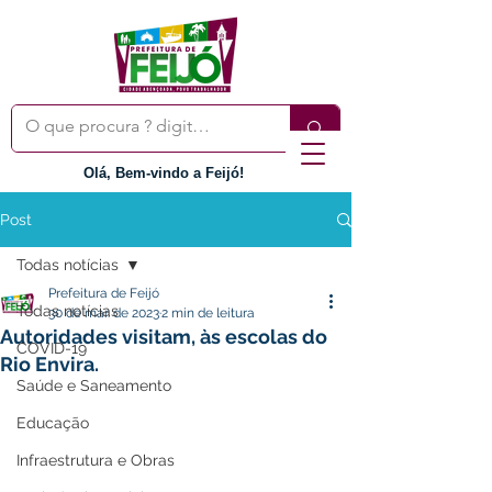
Olá, Bem-vindo a Feijó!
Post
Todas notícias
Prefeitura de Feijó
Todas notícias
30 de mar. de 2023
2 min de leitura
Autoridades visitam, às escolas do
COVID-19
Rio Envira.
Saúde e Saneamento
Educação
Infraestrutura e Obras