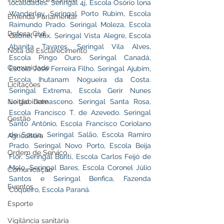
localidades: Seringal 4j, Escola Osório lona 
Wanderley. Seringal Porto Rubim, Escola 
Emenda Parlamentar
Raimundo Prado. Seringal Moleza, Escola 
Defesa Civil
Gabriel Félix. Seringal Vista Alegre, Escola 
Abanita Tavares. Seringal Vila Alves, 
Nota de Esclarecimento
Escola Pingo Ouro. Seringal Canadá, 
Comunidade
Escola José Ferreira Filho. Seringal Ajubim, 
Escola Ihutanam Nogueira da Costa. 
Licitações
Seringal Extrema, Escola Gerir Nunes 
Leitão Damasceno. Seringal Santa Rosa, 
No gabinete
Escola Francisco T. de Azevedo. Seringal 
Gestão
Santo Antônio, Escola Francisco Coriolano 
de Sousa. Seringal Salão, Escola Ramiro 
Agricultura
Prado. Seringal Novo Porto, Escola Beija 
Ordem de Serviço
Flor. Seringal Buriti, Escola Carlos Feijó de 
Melo. Seringal Bares, Escola Coronel Júlio 
Comunicação
Santos e Seringal Benfica, Fazenda 
Eventos
Coqueiro, Escola Paraná.
Esporte
Vigilância sanitária