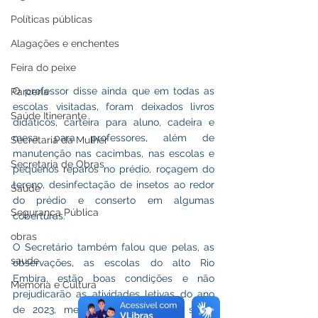
Políticas públicas
Alagações e enchentes
Feira do peixe
O professor disse ainda que em todas as 
Parceria
escolas visitadas, foram deixados livros 
Saúde Itinerante
didáticos, carteira para aluno, cadeira e 
mesa para professores, além de 
Secretaria da Mulher
manutenção nas cacimbas, nas escolas e 
Secretaria de Obras
pequenos reparos no prédio, roçagem do 
tereno, desinfectação de insetos ao redor 
Saúde
do prédio e conserto em algumas 
Segurança Pública
coberturas. 
obras
O Secretário também falou que pelas, as 
saude
observações, as escolas do alto Rio 
Embira, estão boas condições e não 
Memória e Cultura
prejudicarão as atividades letivas do ano 
de 2023, mesmo assim algumas serão 