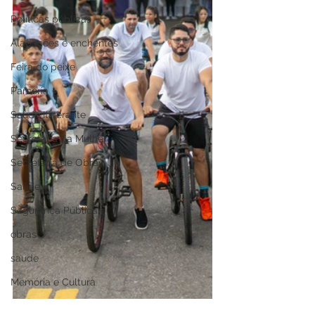
Políticas públicas
Alagações e enchentes
Feira do peixe
Parceria
Saúde Itinerante
Secretaria da Mulher
Secretaria de Obras
Saúde
Segurança Pública
obras
saude
Memória e Cultura