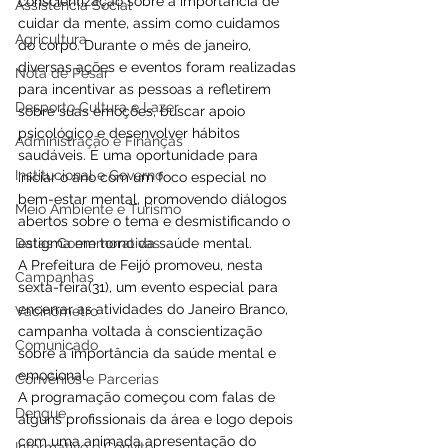
conscientização sobre a importância de 
Assistência Social
cuidar da mente, assim como cuidamos 
Agricultura
do corpo. Durante o mês de janeiro, 
diversas ações e eventos foram realizadas 
Nota de Pesar
para incentivar as pessoas a refletirem 
Desporto Cultura e Lazer
sobre suas emoções, buscar apoio 
psicológico e desenvolver hábitos 
Administração e Finanças
saudáveis. É uma oportunidade para 
Institucional e Governo
iniciar o ano com um foco especial no 
bem-estar mental, promovendo diálogos 
Meio Ambiente e Turismo
abertos sobre o tema e desmistificando o 
Datas Comemorativas
estigma em torno da saúde mental.
A Prefeitura de Feijó promoveu, nesta 
Campanhas
sexta-feira(31), um evento especial para 
encerrar as atividades do Janeiro Branco, 
Vacinômetro
campanha voltada à conscientização 
Comunicado
sobre a importância da saúde mental e 
emocional. 
Convênios e Parcerias
A programação começou com falas de 
Dengue
alguns profissionais da área e logo depois 
com uma animada apresentação do 
Informativo e Convite