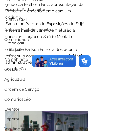
grupo da Melhor Idade, apresentação da 
Emenda Parlamentar
Capoeira e encerramento com um 
ciclismo.
Defesa Civil
Evento no Parque de Exposições de Feijó 
Nota de Esclarecimento
encerra mês de Janeiro em alusão a 
conscientização da Saúde Mental e 
Comunidade
Emocional
Licitações
o Prefeito Railson Ferreira destacou e 
reforçou o compromisso com a eficiência 
No gabinete
administrativa e o bem-estar da 
população.
Gestão
Agricultura
Ordem de Serviço
Comunicação
Eventos
Esporte
Vigilância sanitária