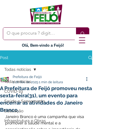
Olá, Bem-vindo a Feijó!
Post
Todas notícias
Prefeitura de Feijó
Todas notícias
1 de fev. de 2025
1 min de leitura
A Prefeitura de Feijó promoveu nesta
COVID-19
sexta-feira(31), um evento para
Saúde e Saneamento
encerrar as atividades do Janeiro
Branco.
Educação
Janeiro Branco é uma campanha que visa 
Infraestrutura e Obras
promover a saúde mental e a 