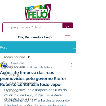
Olá, Bem-vindo a Feijó!
Post
Todas notícias
Assessoria
Todas notícias
9 de abr. de 2018
1 min de leitura
Ações de limpeza das ruas
COVID-19
promovidos pelo governo Kiefer
Saúde e Saneamento
Roberto continua a todo vapor
O responsável pela limpeza das ruas do 
Educação
município de Feijó, Jorge Luis, esteve 
Infraestrutura e Obras
acompanhando na manhã desta segunda-
feira (09) as ações de limpeza de nossa 