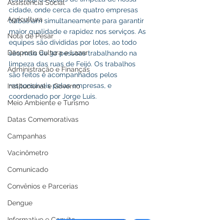
Assistência Social
cidade, onde cerca de quatro empresas 
Agricultura
trabalham simultaneamente para garantir 
maior qualidade e rapidez nos serviços. As 
Nota de Pesar
equipes são divididas por lotes, ao todo 
Desporto Cultura e Lazer
são mais de 30 pessoas trabalhando na 
limpeza das ruas de Feijó. Os trabalhos 
Administração e Finanças
são feitos e acompanhados pelos 
responsáveis pelas empresas, e 
Institucional e Governo
coordenado por Jorge Luis.
Meio Ambiente e Turismo
Datas Comemorativas
Campanhas
Vacinômetro
Comunicado
Convênios e Parcerias
Dengue
Informativo e Convite