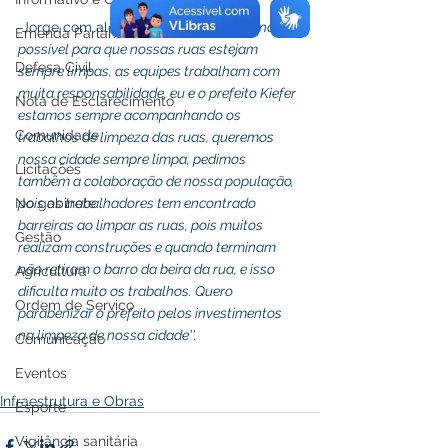
 Jorge com alegria diz 
''Estamos fazendo o 
Emenda Parlamentar
possível para que nossas ruas estejam 
Defesa Civil
sempre limpas, as equipes trabalham com 
muita responsabilidade, eu e o prefeito Kiefer 
Nota de Esclarecimento
estamos sempre acompanhando os 
Comunidade
trabalhos de limpeza das ruas, queremos 
nossa cidade sempre limpa, pedimos 
Licitações
também a colaboração de nossa população, 
No gabinete
pois os trabalhadores tem encontrado 
barreiras ao limpar as ruas, pois muitos 
Gestão
realizam construções e quando terminam 
não retiram o barro da beira da rua, e isso 
Agricultura
dificulta muito os trabalhos. Quero 
Ordem de Serviço
parabenizar o prefeito pelos investimentos 
na limpeza de nossa cidade''.
Comunicação
Eventos
Infraestrutura e Obras
Esporte
Vigilância sanitária