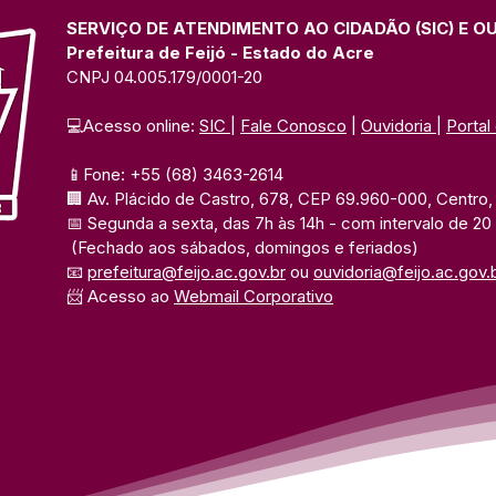
dos Jogos Escolares com
Esco
diversas modalidades
prog
SERVIÇO DE ATENDIMENTO AO CIDADÃO (SIC) E O
Prefeitura de Feijó - Estado do Acre
CNPJ 04.005.179/0001-20
💻Acesso online: 
SIC 
| 
Fale Conosco
 | 
Ouvidoria
| 
Portal
📱Fone: +55 (68) 3463-2614 
🏢 Av. Plácido de Castro, 678, CEP 69.960-000, Centro, F
📅 Segunda a sexta, das 7h às 14h 
- com intervalo de 20
(Fechado aos sábados, domingos e feriados)
📧 
prefeitura@feijo.ac.gov.br
 ou 
ouvidoria@feijo.ac.gov.
📨 Acesso ao 
Webmail Corporativo