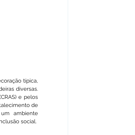
oração típica, 
iras diversas. 
(CRAS) e pelos 
talecimento de 
 um ambiente 
clusão social.