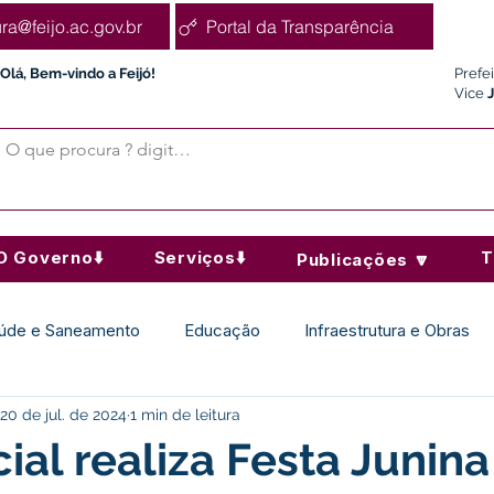
ura@feijo.ac.gov.br
Portal da Transparência
Olá, Bem-vindo a Feijó!
Prefe
Vice
O Governo⬇️
Serviços⬇️
T
Publicações 🔽
úde e Saneamento
Educação
Infraestrutura e Obras
20 de jul. de 2024
1 min de leitura
Desporto Cultura e Lazer
Administração e Finanças
ial realiza Festa Junin