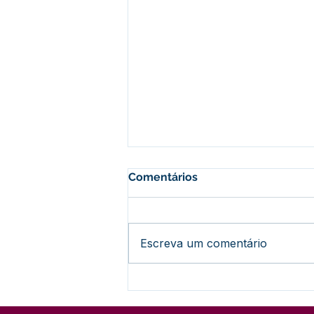
Comentários
Escreva um comentário
Com sucesso de público e
talento, Feijó encerra fase