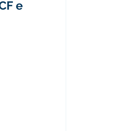
CF e
omunicado
fesa Civil
ricultura