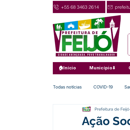
+55 68 3463 2614
prefeit
🏠Início
Município⬇️
Todas notícias
COVID-19
Sa
Prefeitura de Feijó
Agricultura
Nota de Pesar
Ação Soc