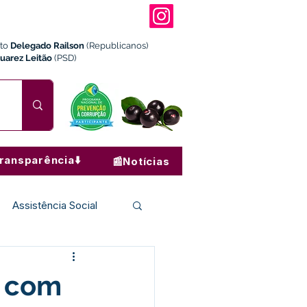
ito
Delegado Railson
(Republicanos)
Juarez Leitão
(PSD)
ransparência⬇️
📰Notícias
Assistência Social
Institucional e Governo
a com