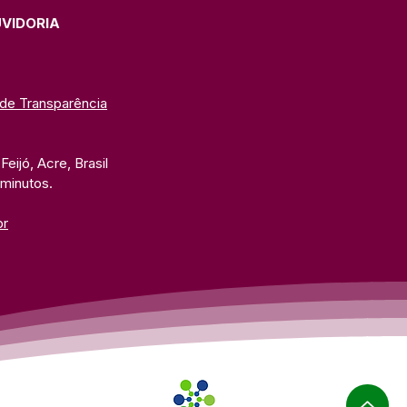
lares 2026 com ampla
ramação esportiva
UVIDORIA
 de Transparência
eijó, Acre, Brasil
 minutos. 
br