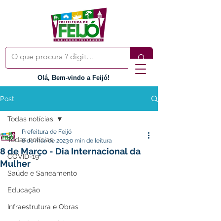
Olá, Bem-vindo a Feijó!
Post
Todas notícias
Prefeitura de Feijó
Todas notícias
8 de mar. de 2023
0 min de leitura
8 de Março - Dia Internacional da
COVID-19
Mulher
Saúde e Saneamento
Educação
Infraestrutura e Obras