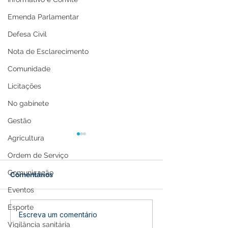
Emenda Parlamentar
Defesa Civil
Nota de Esclarecimento
Comunidade
Licitações
No gabinete
Gestão
Agricultura
Ordem de Serviço
Comunicação
Comentários
Eventos
Esporte
Parabéns, Acre! 64 anos
12 de junho: Fel
Escreva um comentário
Vigilância sanitária
de conquistas e
dos Namorados