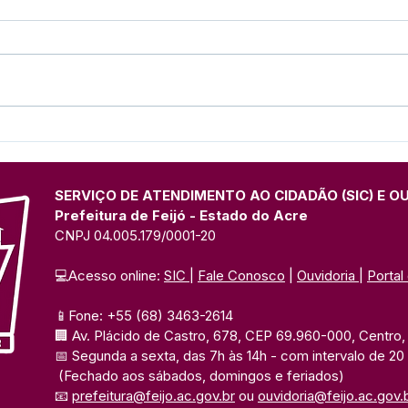
Parabéns, Acre! 64 anos de
12 d
conquistas e esperança
Nam
SERVIÇO DE ATENDIMENTO AO CIDADÃO (SIC) E O
Prefeitura de Feijó - Estado do Acre
CNPJ 04.005.179/0001-20
💻Acesso online: 
SIC 
| 
Fale Conosco
 | 
Ouvidoria
| 
Portal
📱Fone: +55 (68) 3463-2614 
🏢 Av. Plácido de Castro, 678, CEP 69.960-000, Centro, F
📅 Segunda a sexta, das 7h às 14h 
- com intervalo de 20
(Fechado aos sábados, domingos e feriados)
📧 
prefeitura@feijo.ac.gov.br
 ou 
ouvidoria@feijo.ac.gov.