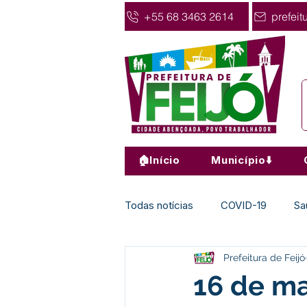
+55 68 3463 2614
prefeit
🏠Início
Município⬇️
Todas notícias
COVID-19
Sa
Prefeitura de Feijó
Agricultura
Nota de Pesar
16 de ma