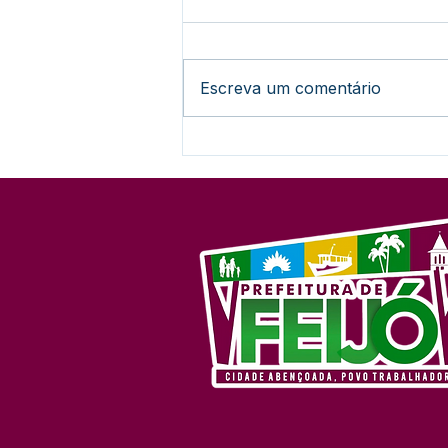
Escreva um comentário
Lançamento do 27º Festival
do Açaí promete agitar
Feijó