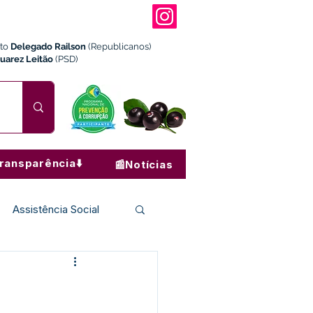
ito
Delegado Railson
(Republicanos)
Juarez Leitão
(PSD)
ransparência⬇️
📰Notícias
Assistência Social
Institucional e Governo