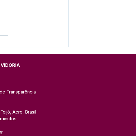
e junho: Feliz Dia dos
orados!
UVIDORIA
 de Transparência
eijó, Acre, Brasil
 minutos. 
br