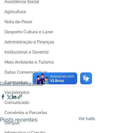
Assistência Social
Agricultura
Nota de Pesar
Desporto Cultura e Lazer
Administração e Finanças
Institucional e Governo
Meio Ambiente e Turismo
Datas Comemorativas
Campanhas
Datas Comemorativas
Vacinômetro
Comunicado
Convênios e Parcerias
Ver tudo
Posts recentes
Dengue
Informativo e Convite