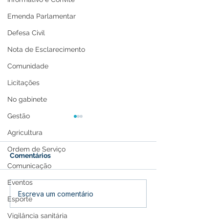
Emenda Parlamentar
Defesa Civil
Nota de Esclarecimento
Comunidade
Licitações
No gabinete
Gestão
Agricultura
Ordem de Serviço
Comentários
Comunicação
Eventos
Lançamento do 27º
Parabéns, Acre!
Escreva um comentário
Esporte
Festival do Açaí
de conquistas 
promete agitar Feijó
esperança
Vigilância sanitária