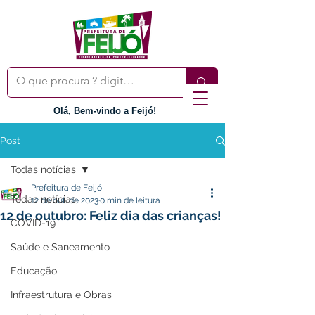
Olá, Bem-vindo a Feijó!
Post
Todas notícias
Prefeitura de Feijó
Todas notícias
12 de out. de 2023
0 min de leitura
12 de outubro: Feliz dia das crianças!
COVID-19
Saúde e Saneamento
Educação
Infraestrutura e Obras