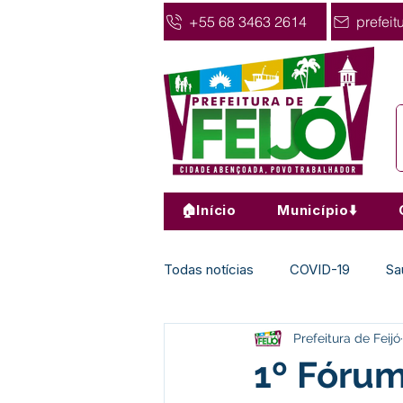
+55 68 3463 2614
prefeit
🏠Início
Município⬇️
Todas notícias
COVID-19
Sa
Prefeitura de Feijó
Agricultura
Nota de Pesar
1º Fórum