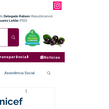
ito
Delegado Railson
(Republicanos)
Juarez Leitão
(PSD)
ransparência⬇️
📰Notícias
Assistência Social
Institucional e Governo
nicef