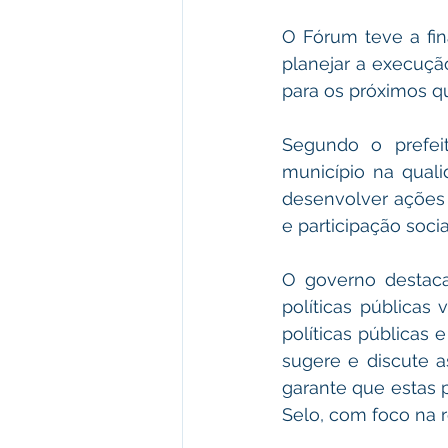
O Fórum teve a fi
planejar a execução
para os próximos q
Segundo o prefeit
município na qual
desenvolver ações 
e participação soci
O governo destaca
políticas públicas 
políticas públicas
sugere e discute a
garante que estas 
Selo, com foco na r