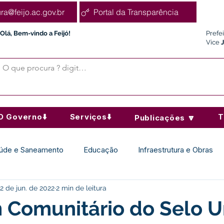
ura@feijo.ac.gov.br
Portal da Transparência
Olá, Bem-vindo a Feijó!
Prefe
Vice
O Governo⬇️
Serviços⬇️
T
Publicações 🔽
úde e Saneamento
Educação
Infraestrutura e Obras
2 de jun. de 2022
2 min de leitura
Desporto Cultura e Lazer
Administração e Finanças
 Comunitário do Selo U