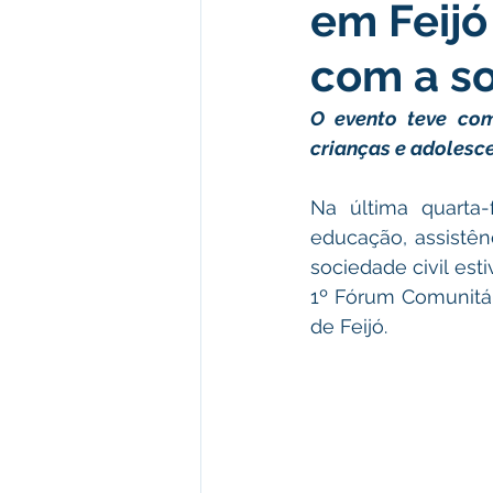
em Feijó
Meio Ambiente e Turismo
D
com a so
Convênios e Parcerias
Den
O evento teve com
crianças e adolesc
Nota de Esclarecimento
Co
Na última quarta-f
educação, assistênc
sociedade civil est
Ordem de Serviço
Comunic
1º Fórum Comunitár
de Feijó.