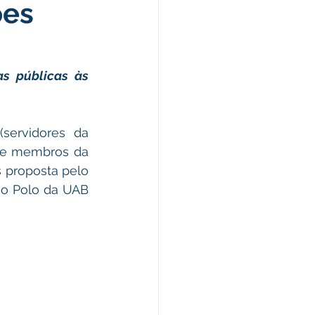
ões
omunicado
fesa Civil
s públicas às 
ricultura
servidores da 
s e membros da 
 proposta pelo 
o Polo da UAB 