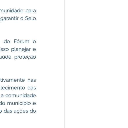
munidade para 
arantir o Selo 
ra do Fórum o 
so planejar e 
aúde, proteção 
ivamente nas 
alecimento das 
 a comunidade 
o município e 
o das ações do 