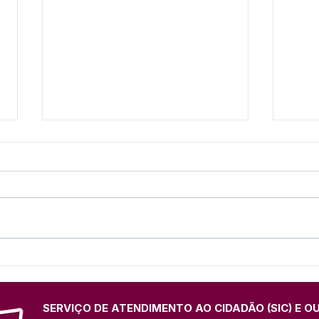
Presença marcante: Espaço
Futu
institucional da Prefeitura
Educ
de Feijó divulga Festival do
Lan
Açaí na Expo Juruá
Fund
SERVIÇO DE ATENDIMENTO AO CIDADÃO (SIC) E O