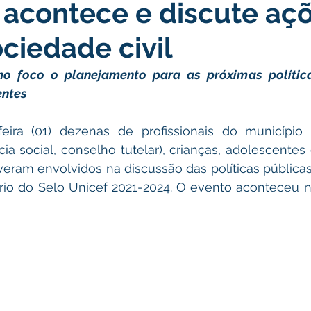
 acontece e discute aç
atas Comemorativas
Campanhas
Vacinômetro
C
ciedade civil
gue
Informativo e Convite
Emenda Parlamentar
De
o foco o planejamento para as próximas política
entes
munidade
Licitações
No gabinete
Gestão
Ag
eira (01) dezenas de profissionais do município (
ia social, conselho tutelar), crianças, adolescente
iveram envolvidos na discussão das políticas públicas
ação
Eventos
Esporte
io do Selo Unicef 2021-2024. O evento aconteceu n