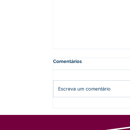
Comentários
Escreva um comentário
Nota Informativa:
Encerramento do Concurso
nº 001/2024 (Sem
Prorrogação)